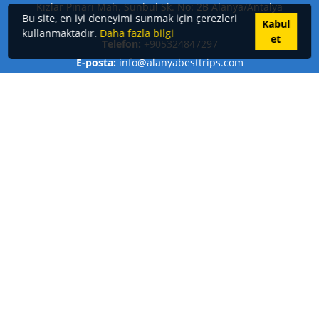
Kızlar Pınarı Mah. Sünbül Sk. No: 2B Alanya/Antalya
Bu site, en iyi deneyimi sunmak için çerezleri
Kabul
kullanmaktadır.
Daha fazla bilgi
et
Telefon:
+905324847297
E-posta:
info@alanyabesttrips.com
©
Copyright
Alanyabesttrips
2026
All Rights Reserved
Bu Site
GooManager
alt yapısını kullanmaktadır.
Gizlilik Politikası
İade-iptal Politikamiz
Alanya Tur Organizasyonu
Alanya'da Yapılacak Şeyler
Alanya Aktiviteleri
Alanya Gece Hayatı
Alanya'da Gezilecek Yerler
Alanya Koyları