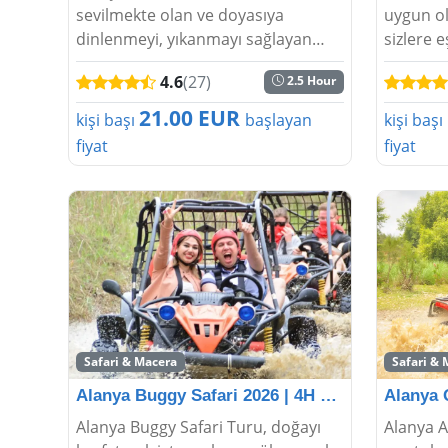
sevilmekte olan ve doyasıya
uygun ol
dinlenmeyi, yıkanmayı sağlayan
sizlere e
dinlendirici Alanya turları içerisinde
Alanya t
4.6
(27)
2.5 Hour
yer alan Alanya Türk hamamı
yapılır. 
çocuklu aileler için de oldukça
odaklan
21.00 EUR
kişi başı
başlayan
kişi başı
uygundur. Kişilerin ote...
ile kiş...
fiyat
fiyat
Safari & Macera
Safari & 
Alanya Buggy Safari 2026 | 4H Off-Road Macerası
Alanya Buggy Safari Turu, doğayı
Alanya A