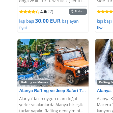
doğa ve kültür turları ile kişiler tüm
Side Turu
dertlerden sıyrılarak en iyi şekilde
Apollon T
4.6
(27)
8 Hour
eğlenebilme fırsatı elde eder. Yeşil
kalıntıla
kanyonun gezilmesi ve de tek...
rehber eş
30.00 EUR
kişi başı
başlayan
kişi başı
fiyat
fiyat
Rafting ve Macera
Rafting 
Alanya Rafting ve Jeep Safari Turu – 2'si 1 Arada Ma
Alanya’da en uygun olan doğal
Alanya K
yerler ve alanlarda Alanya birleşik
Macera T
turlar yapılır. Rafting deneyimini
kanyon ge