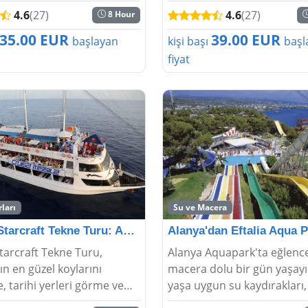
rları kişileri kültürel olarak
arazi turlarının tadını çıkar
4.6
(27)
4.6
(27)
8 Hour
er. Kişilerin otelden
nefes kesici manzaraların k
ile başlana...
çıkarın. Bu macera için %50'
35.00 EUR
39.00 EUR
başlayan
kişi başı
başl
fiyat
ları
Su ve Macera
Alanya Starcraft Tekne Turu: Akdeniz'in Tadını Çık
tarcraft Tekne Turu,
Alanya Aquapark'ta eğlenc
ın en güzel koylarını
macera dolu bir gün yaşayı
, tarihi yerleri görme ve
yaşa uygun su kaydırakları
erinde eğlenceli bir gün
havuzları ve çeşitli aktivitel