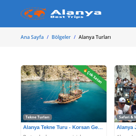
Ana Sayfa
Bölgeler
Alanya Turları
🔥Çok Satan
Tekne Turları
Safari & 
Alanya Tekne Turu - Korsan Gemisi