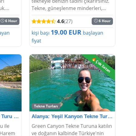
rı
tekneyle denizin tadını çıkarırsınız.
uk.
Tekne, güneşlenme minderleri,
ında
oturma alanı ve açık hava gibi
4.6
(27)
6 Hour
6 Hour
ın ve
birçok alan teknede yer alıyor.
eyfini
Alanya Catamaran tekne turu
19.00 EUR
ayan
kişi başı
başlayan
profesyonel ...
fiyat
🔥Çok Satan
Tekne Turları
Alanya'nın En Lüks Tekne Turu - Harem Maldivler Mace
Alanya: Yeşil Kanyon Tekne Turu: Doğa ve Macera Sizi
u ile
Green Canyon Tekne Turuna katılın
. Harem
ve doğanın kalbinde Türkiye'nin