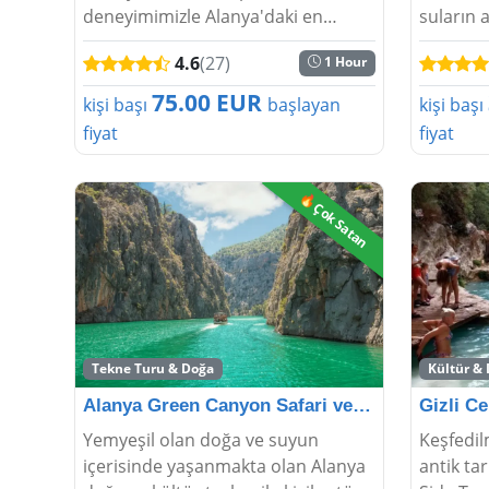
deneyimimizle Alanya'daki en
suların 
büyük heyecanı keşfedin.
mercan r
4.6
(27)
1 Hour
Unutulmaz bir heyecan ve
karşılaş
muhteşem manzara günü için
resifler,
75.00 EUR
kişi başı
başlayan
kişi başı
suyun üzerinde süzülün ve havada
sahipliği
fiyat
fiyat
süzül�...
🔥Çok Satan
Tekne Turu & Doğa
Kültür &
Alanya Green Canyon Safari ve Tekne Turu
Yemyeşil olan doğa ve suyun
Keşfedil
içerisinde yaşanmakta olan Alanya
antik tar