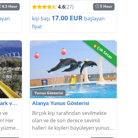
ın ve
tur, binlerce kişi tarafından tercih
4.6
(27)
6.5 Hour
5 Hour
eyfini
ediliyor. Alanya Gün Batımı tekne
ye v...
turu, limandan başlayarak şehir
17.00 EUR
ayan
kişi başı
başlayan
silueti,...
fiyat
🔥Çok Satan
Yunus Gösterisi
Alanya'dan Eftalia Aqua Park ve Her Şey Dahil Tur
Alanya Yunus Gösterisi
e ve
Birçok kişi tarafından sevilmekte
n! Her
olan ve de son derece sevimli
, yüzme
halleri ile kişileri büyüleyen yunus
erle
gösterisi Alanya çocuk dostu turları