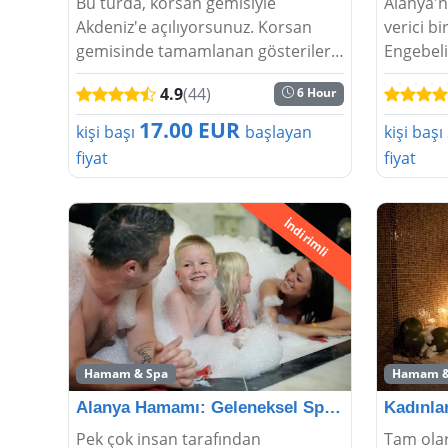
Bu turda, korsan gemisiyle
Alanya'n
Akdeniz'e açılıyorsunuz. Korsan
verici bi
gemisinde tamamlanan gösterileri
Engebeli 
bu turda izleyebilirsiniz. Alanya
muhteşe
4.9
(44)
6 Hour
tekne turu - Korsan Gemisi
%50'ye v
sırasında Alanya'nın en güzel
dolu bir
17.00 EUR
kişi başı
başlayan
kişi başı
koylarında gezme deneyimi su...
rezervas
fiyat
fiyat
İndirimli
Hamam & Spa
Hamam &
Alanya Hamamı: Geleneksel Spa Deneyimi
Pek çok insan tarafından
Tam olar