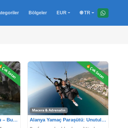
tegoriler
Bölgeler
EUR
🌐 TR
Çok Satan
🔥Çok Satan
Macera & Adrenalin
Alanya Sapadere Kanyonu – Buz Gibi Sular, Eşsiz Do�
Alanya Yamaç Paraşütü: Unutulmaz Bir Macera