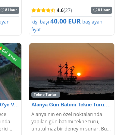
ılara
4'ü 1 arada turumuza katılın.
4.6
(27)
8 Hour
8 Hour
Doğanın kalbinde heyecan verici
anlar yaşarken, Alanya'nın
40.00 EUR
ayan
kişi başı
başlayan
zerinde
muhteşem manzaralar...
fiyat
Çok Satan
Tekne Turları
Alanya Gece Safarisi | %50'ye Varan İndirim
Alanya Gün Batımı Tekne Turu: Denizin Büyüsünde
ece
Alanya'nın en özel noktalarında
ltında
yapılan gün batımı tekne turu,
rici
unutulmaz bir deneyim sunar. Bu