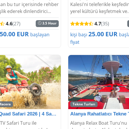
an bu tur içerisinde rehber
Kalesi'ni teleferikle keşfedi
şlik ederek dinlendirici
yerel kültürü keşfetmek ve
urları en güzel şekilde
büyüleyici manzaralardan k
4.6
(27)
4.7
(35)
3.5 Hour
Bayanların rahatlığına
almak için tarih ve doğal gü
makta olan bu hamamlar
karışımını sunar....
50.00 EUR
25.00 EUR
başlayan
kişi başı
başl
fiyat
Macera
Tekne Turları
Alanya Quad Safari 2026 | 4 Saatlik Arazi Macerası
TV Safari Turu ile
Alanya Relax Boat Turu'nu