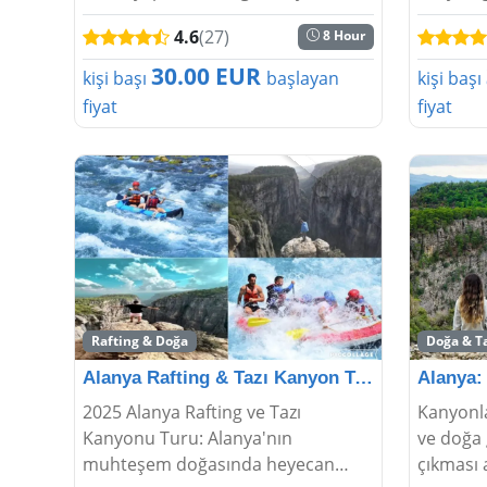
yaşamak isteyen kişiler için
aktivitel
4.6
(27)
8 Hour
vazgeçilmez ve son derece güzel
unutulma
olan turlardan biridir. Bu nedenle
sunar. 
30.00 EUR
kişi başı
başlayan
kişi başı
kişiler en ...
manzaral
fiyat
fiyat
Rafting & Doğa
Doğa & Ta
Alanya Rafting & Tazı Kanyon Turu 2026 | Macera Bekli
2025 Alanya Rafting ve Tazı
Kanyonla
Kanyonu Turu: Alanya'nın
ve doğa g
muhteşem doğasında heyecan
çıkması 