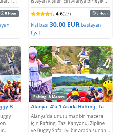
ular, 14
isteyen kişiler için Alanya birleşik
oğa
turlar düzenlenir. Safariye çıkmak
4.6
(27)
8 Hour
8 Hour
nalin
isteyenler için de aynı şekilde en
 Hemen
eğlenceli ve sıkmayan turlar düz...
30.00 EUR
ayan
kişi başı
başlayan
fiyat
Raftingi & Macera
Alanya: Rafting, Quad/Buggy Safari ve Zipline Kombinas
Alanya: 4’ü 1 Arada Rafting, Tazı Kanyonu, Zipline
Buggy
Alanya'da unutulmaz bir macera
yon
için Rafting, Tazı Kanyonu, Zipline
ir
ve Buggy Safari'yi bir arada sunan