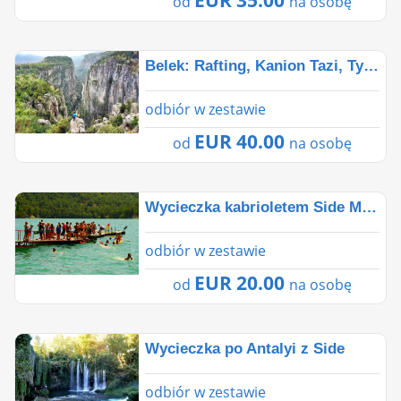
EUR 35.00
od
na osobę
Belek: Rafting, Kanion Tazi, Tyrolka i Buggy Combo 4 w
odbiór w zestawie
EUR 40.00
od
na osobę
Wycieczka kabrioletem Side Mix (wycieczka łodzią i l
odbiór w zestawie
EUR 20.00
od
na osobę
Wycieczka po Antalyi z Side
odbiór w zestawie