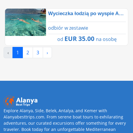
Wycieczka łodzią po wyspie Adrasan Suluada🏖☀�
odbiór w zestawie
EUR 35.00
od
na osobę
‹
1
2
3
›
Explore Alanya, Side, Belek, Antalya, and Kemer with
Alanyabesttrips.com. From serene boat tours to exhilarating
adventures, our curated excursions offer something for every
traveler. Book today for an unforgettable Mediterranean