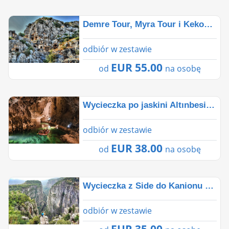
Demre Tour, Myra Tour i Kekova Tour z Side⛵️⚓️
odbiór w zestawie
EUR 55.00
od
na osobę
Wycieczka po jaskini Altınbesik i zwiedzanie domów z
odbiór w zestawie
EUR 38.00
od
na osobę
Wycieczka z Side do Kanionu Tazı, Starożytnego Miast
odbiór w zestawie