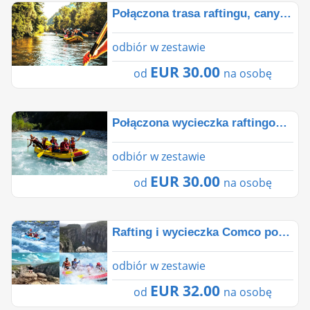
Połączona trasa raftingu, canyoningu i tyrolki z Ant
odbiór w zestawie
EUR 30.00
od
na osobę
Połączona wycieczka raftingowa i jeep safari z Antal
odbiór w zestawie
EUR 30.00
od
na osobę
Rafting i wycieczka Comco po Kanionie Tazi z Antalyi�
odbiór w zestawie
EUR 32.00
od
na osobę