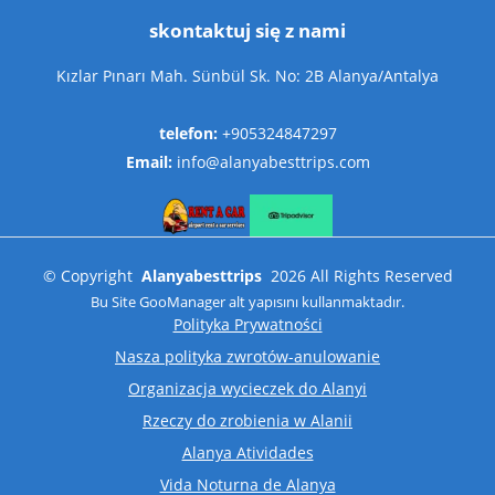
skontaktuj się z nami
Kızlar Pınarı Mah. Sünbül Sk. No: 2B Alanya/Antalya
telefon:
+905324847297
Email:
info@alanyabesttrips.com
©
Copyright
Alanyabesttrips
2026
All Rights Reserved
Bu Site
GooManager
alt yapısını kullanmaktadır.
Polityka Prywatności
Nasza polityka zwrotów-anulowanie
Organizacja wycieczek do Alanyi
Rzeczy do zrobienia w Alanii
Alanya Atividades
Vida Noturna de Alanya