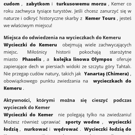
cudom
,
zabytkom
i
turkusowemu morzu
, Kemer co
roku zachwyca tysiące turystów. Jeśli chcesz zanurzyć się w
naturze i odkryć historyczne skarby z
Kemer Tours
, jesteś
we właściwym miejscu!
Miejsca do odwiedzenia na wycieczkach do Kemeru
Wycieczki do Kemeru
obejmują wiele zachwycających
miejsc. Miłośnicy historii pokochają starożytne
miasto
Phaselis
, a
kolejka linowa Olympos
oferuje
zapierające dech w piersiach widoki ze szczytu góry Tahtalı.
Nie przegap cudów natury, takich jak
Yanartaş (Chimera)
,
obowiązkowego punktu zwiedzania na
wycieczkach do
Kemeru
.
Aktywności, którymi można się cieszyć podczas
wycieczek do Kemer
Wycieczki do Kemer
nie polegają tylko na zwiedzaniu!
Możesz również uprawiać
sporty wodne
,
wycieczki
łodzią
,
nurkować
i
wędrować
.
Wycieczki łodzią do