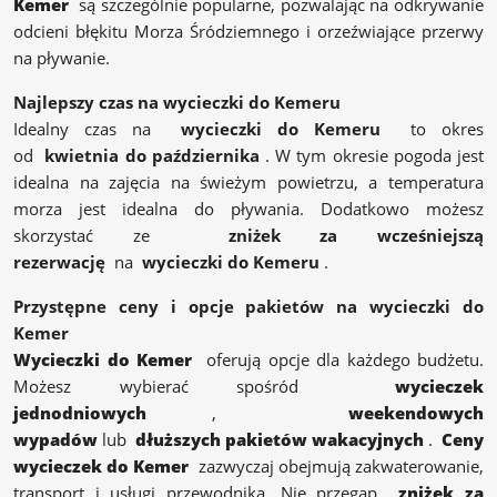
Kemer
są szczególnie popularne, pozwalając na odkrywanie
odcieni błękitu Morza Śródziemnego i orzeźwiające przerwy
na pływanie.
Najlepszy czas na wycieczki do Kemeru
Idealny czas na
wycieczki do Kemeru
to okres
od
kwietnia do października
. W tym okresie pogoda jest
idealna na zajęcia na świeżym powietrzu, a temperatura
morza jest idealna do pływania. Dodatkowo możesz
skorzystać ze
zniżek za wcześniejszą
rezerwację
na
wycieczki do Kemeru
.
Przystępne ceny i opcje pakietów na wycieczki do
Kemer
Wycieczki do Kemer
oferują opcje dla każdego budżetu.
Możesz wybierać spośród
wycieczek
jednodniowych
,
weekendowych
wypadów
lub
dłuższych pakietów wakacyjnych
.
Ceny
wycieczek do Kemer
zazwyczaj obejmują zakwaterowanie,
transport i usługi przewodnika. Nie przegap
zniżek za