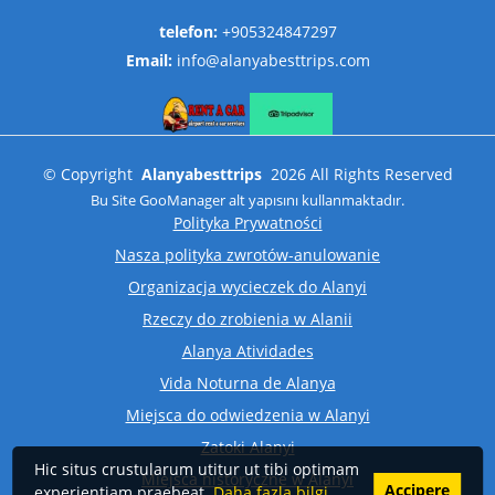
telefon:
+905324847297
Email:
info@alanyabesttrips.com
©
Copyright
Alanyabesttrips
2026
All Rights Reserved
Bu Site
GooManager
alt yapısını kullanmaktadır.
Polityka Prywatności
Nasza polityka zwrotów-anulowanie
Organizacja wycieczek do Alanyi
Rzeczy do zrobienia w Alanii
Alanya Atividades
Vida Noturna de Alanya
Miejsca do odwiedzenia w Alanyi
Zatoki Alanyi
Hic situs crustularum utitur ut tibi optimam
Miejsca historyczne w Alanyi
Accipere
experientiam praebeat.
Daha fazla bilgi