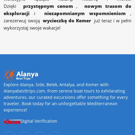
Dzięki
przystępnym cenom
,
nowym trasom do
eksploracji
i
niezapomnianym wspomnieniom
,
zarezerwuj swoją
wycieczkę do Kemer
już teraz i w pełni
wykorzystaj swoje wakacje!
Explore Alanya, Side, Belek, Antalya, and Kemer with
Alanyabesttrips.com. From serene boat tours to exhilarating
adventures, our curated excursions offer something for every
traveler. Book today for an unforgettable Mediterranean
experience!
Digital Verification