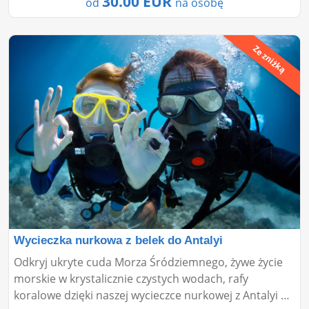
30.00 EUR
od
na osobę
Ze zniżką
Wycieczka nurkowa z belek do Antalyi
Odkryj ukryte cuda Morza Śródziemnego, żywe życie
morskie w krystalicznie czystych wodach, rafy
koralowe dzięki naszej wycieczce nurkowej z Antalyi do