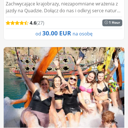
Zachwycające krajobrazy, niezapomniane wrażenia z
jazdy na Quadzie. Dołącz do nas i odkryj serce natury
w zabawny i ekscytujący sposób....
4.6
(27)
1 Hour
30.00 EUR
od
na osobę