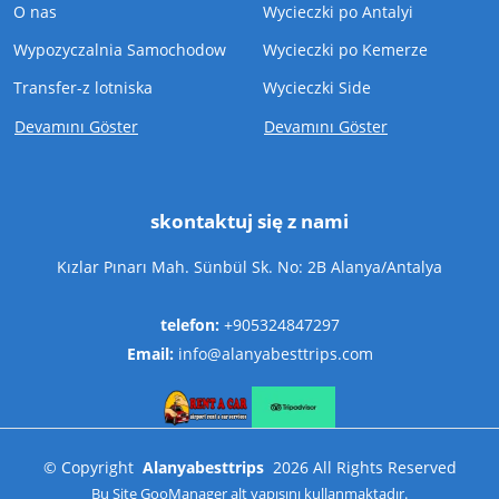
O nas
Wycieczki po Antalyi
Wypozyczalnia Samochodow
Wycieczki po Kemerze
Transfer-z lotniska
Wycieczki Side
Devamını Göster
Devamını Göster
skontaktuj się z nami
Kızlar Pınarı Mah. Sünbül Sk. No: 2B Alanya/Antalya
telefon:
+905324847297
Email:
info@alanyabesttrips.com
©
Copyright
Alanyabesttrips
2026
All Rights Reserved
Bu Site
GooManager
alt yapısını kullanmaktadır.