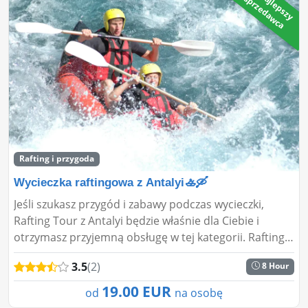
🔥
N
j
l
e
p
s
z
y
p
r
z
e
d
a
w
c
a
s
a
Rafting i przygoda
Wycieczka raftingowa z Antalyi🚣🛶
Jeśli szukasz przygód i zabawy podczas wycieczki,
Rafting Tour z Antalyi będzie właśnie dla Ciebie i
otrzymasz przyjemną obsługę w tej kategorii. Rafting
jest jednym z ulubionych sportów ostatnich czasów i
3.5
(2)
8 Hour
jest...
19.00 EUR
od
na osobę