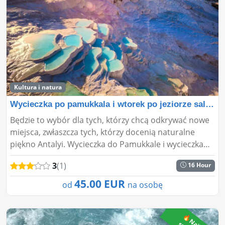
Kultura i natura
Wycieczka po pamukkala i wtorek po jeziorze salda z An
Będzie to wybór dla tych, którzy chcą odkrywać nowe
miejsca, zwłaszcza tych, którzy docenią naturalne
piękno Antalyi. Wycieczka do Pamukkale i wycieczka
do jeziora Salda z Antalyi to jedne z miejsc wartych
3
(1)
16 Hour
odwie...
45.00 EUR
od
na osobę