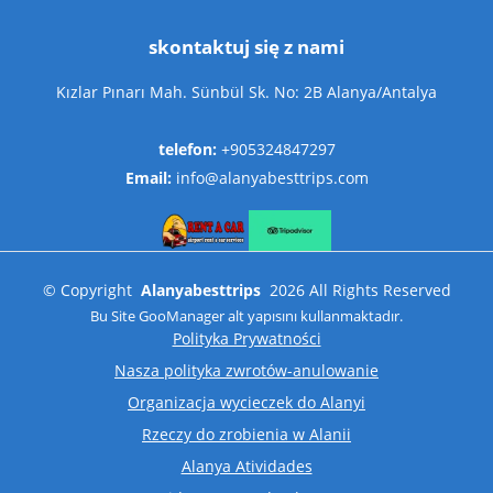
skontaktuj się z nami
Kızlar Pınarı Mah. Sünbül Sk. No: 2B Alanya/Antalya
telefon:
+905324847297
Email:
info@alanyabesttrips.com
©
Copyright
Alanyabesttrips
2026
All Rights Reserved
Bu Site
GooManager
alt yapısını kullanmaktadır.
Polityka Prywatności
Nasza polityka zwrotów-anulowanie
Organizacja wycieczek do Alanyi
Rzeczy do zrobienia w Alanii
Alanya Atividades