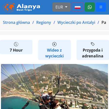
EUR
Strona główna
Regiony
Wycieczki po Antalyi
Par
7 Hour
Wideo z
Przygoda i
wycieczki
adrenalina