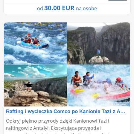
30.00 EUR
od
na osobę
Rafting i wycieczka Comco po Kanionie Tazi z Antalyi�
Odkryj piękno przyrody dzięki Kanionowi Tazi i
raftingowi z Antalyi. Ekscytująca przygoda i