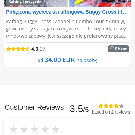
Rafting i przygoda
Połączona wycieczka raftingowa Buggy Cross i tyrolk�
Rafting Buggy Cross i Zeppelin Combo Tour z Antalyi,
gdzie osoby szukające rozrywki sportowej będą miały
mnóstwo zabawy, jest szczególnie preferowany przez
wiele osób. Te gałęzie w tej kategorii, które są atra...
4.6
(27)
8 Hour
34.00 EUR
od
na osobę
Customer Reviews
3.5
/5
based on
2
reviews