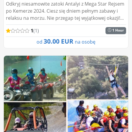
Odkryj niesamowite zatoki Antalyi z Mega Star Rejsem
po Kemerze 2024. Ciesz się dniem pełnym zabawy i
relaksu na morzu. Nie przegap tej wyjątkowej okazji!...
1
(1)
1 Hour
30.00 EUR
od
na osobę