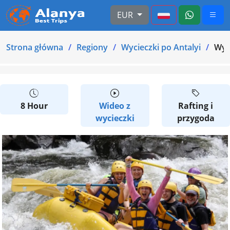
EUR
Strona główna
Regiony
Wycieczki po Antalyi
Wyc
8 Hour
Wideo z
Rafting i
wycieczki
przygoda