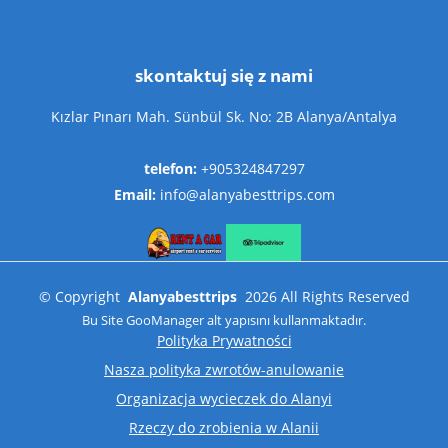
skontaktuj się z nami
Kızlar Pınarı Mah. Sünbül Sk. No: 2B Alanya/Antalya
telefon:
+905324847297
Email:
info@alanyabesttrips.com
©
Copyright
Alanyabesttrips
2026
All Rights Reserved
Bu Site
GooManager
alt yapısını kullanmaktadır.
Polityka Prywatności
Nasza polityka zwrotów-anulowanie
Organizacja wycieczek do Alanyi
Rzeczy do zrobienia w Alanii