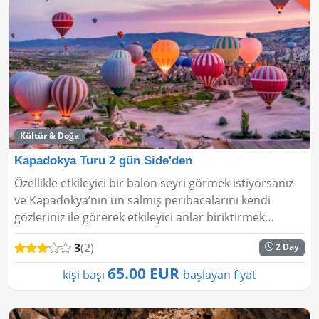
Kültür & Doğa
Kapadokya Turu 2 gün Side'den
Özellikle etkileyici bir balon seyri görmek istiyorsanız
ve Kapadokya’nın ün salmış peribacalarını kendi
gözleriniz ile görerek etkileyici anlar biriktirmek
isteyenlerin tercih edeceği Kapadokya turu 2 gün...
3
(2)
2 Day
65.00 EUR
kişi başı
başlayan fiyat