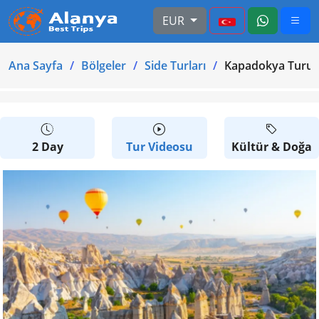
EUR
Ana Sayfa
Bölgeler
Side Turları
Kapadokya Turu 2
2 Day
Tur Videosu
Kültür & Doğa