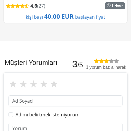
arasında bulunmaktadır. Keyifli bir şekil...
4.6
(27)
1 Hour
40.00 EUR
kişi başı
başlayan fiyat
Müşteri Yorumları
3
/5
3
yorum baz alınarak
Adımı belirtmek istemiyorum