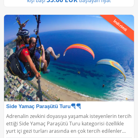
kişi başı
başlayan fiyat
İndirimli
Side Yamaç Paraşütü Turu🪂🪂
Adrenalin zevkini doyasıya yaşamak isteyenlerin tercih
ettiği Side Yamaç Paraşütü Turu kategorisi özellikle
yurt içi gezi turları arasında en çok tercih edilenler