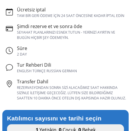
Ücretsiz iptal
TAM BIR GERI ÖDEME IÇIN 24 SAAT ÖNCESINE KADAR IPTAL EDIN
Şimdi rezerve et ve sonra öde
SEYAHAT PLANLARINIZI ESNEK TUTUN - YERINIZI AYIRTIN VE
BUGÜN HIÇBIR ŞEY ÖDEMEYIN.
Süre
2 DAY
Tur Rehberi Dili
ENGLISH TÜRKÇE RUSSIAN GERMAN
Transfer Dahil
REZERVASYONDAN SONRA SIZI ALACAĞIMIZ SAAT HAKKINDA
SIZINLE ILETIŞIME GEÇECEĞIZ. LÜTFEN SIZE BILDIRDIĞIMIZ
SAATTEN 10 DAKIKA ÖNCE OTELIN DIŞ KAPISINDA HAZIR OLUNUZ.
Katılımcı sayısını ve tarihi seçin
1
Yetişkin
,
0
Çocuk
,
0
Bebek