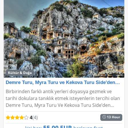
Kültür & Doğa
Demre Turu, Myra Turu ve Kekova Turu Side'den⛵️⚓
Birbirinden farklı antik yerleri doyasıya gezmek ve
tarihi dokulara tanıklık etmek isteyenlerin tercihi olan
Demre Turu, Myra Turu Ve Kekova Turu Side’den
görevimiz hem yerli hem de yabancı turistlerin ilgisini
4
(4)
13 Hour
�...
55.00 EUR