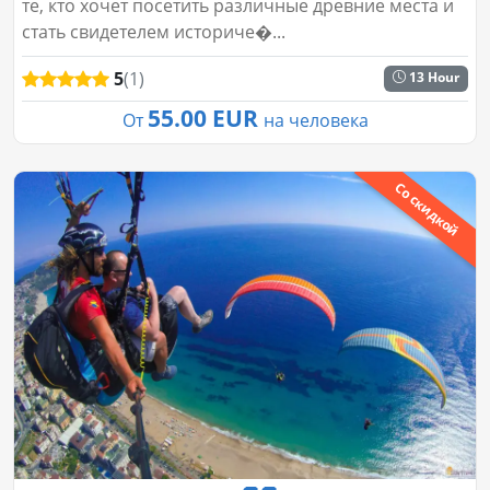
те, кто хочет посетить различные древние места и
стать свидетелем историче�...
5
(1)
13 Hour
55.00 EUR
От
на человека
Со скидкой