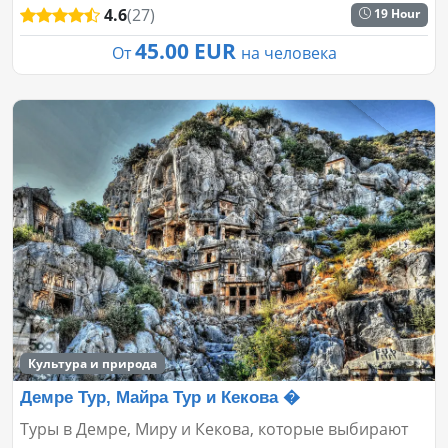
4.6
(27)
19 Hour
45.00 EUR
От
на человека
Культура и природа
Демре Тур, Майра Тур и Кекова �
Туры в Демре, Миру и Кекова, которые выбирают