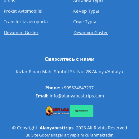
o-nas
Анталия Туры
Prokat Avtomobilei
Кемер Туры
Transfer iz aeroporta
Cиде Туры
Devamını Göster
Devamını Göster
Свяжитесь с нами
Kızlar Pınarı Mah. Sünbül Sk. No: 2B Alanya/Antalya
Phone:
+905324847297
Email:
info@alanyabesttrips.com
©
Copyright
Alanyabesttrips
2026
All Rights Reserved
Bu Site
GooManager
alt yapısını kullanmaktadır.