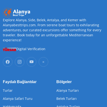
Explore Alanya, Side, Belek, Antalya, and Kemer with
Alanyabesttrips.com. From serene boat tours to exhilarating
adventures, our curated excursions offer something for every
traveler. Book today for an unforgettable Mediterranean
experience!
Digital Verification
Faydalı Bağlantılar
Bölgeler
Turlar
Alanya Turları
Alanya Safari Turu
Belek Turları
Hakkımızda
Antalya Turları