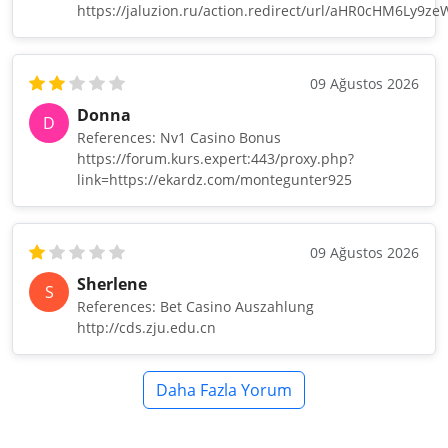
https://jaluzion.ru/action.redirect/url/aHR0cHM6L
09 Ağustos 2026
Donna
D
References: Nv1 Casino Bonus
https://forum.kurs.expert:443/proxy.php?
link=https://ekardz.com/montegunter925
09 Ağustos 2026
Sherlene
S
References: Bet Casino Auszahlung
http://cds.zju.edu.cn
Daha Fazla Yorum