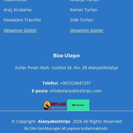
Araç Kiralama
Kemer Turları
Havaalanı Transfer
Side Turları
Devamını Göster
Devamını Göster
Bize Ulaşın
Kızlar Pınarı Mah. Sünbül Sk. No: 2B Alanya/Antalya
Telefon:
+905324847297
E-posta:
info@alanyabesttrips.com
©
Copyright
Alanyabesttrips
2026
All Rights Reserved
Bu Site
GooManager
alt yapısını kullanmaktadır.