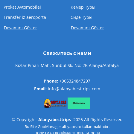
Prokat Avtomobilei
Кемер Туры
Transfer iz aeroporta
Cиде Туры
Devamını Göster
Devamını Göster
Свяжитесь с нами
Kızlar Pınarı Mah. Sünbül Sk. No: 2B Alanya/Antalya
Phone:
+905324847297
Email:
info@alanyabesttrips.com
©
Copyright
Alanyabesttrips
2026
All Rights Reserved
Bu Site
GooManager
alt yapısını kullanmaktadır.
политика конфиденциальности