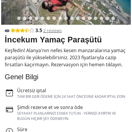
3.5
2 reviews
İncekum Yamaç Paraşütü
Keşfedin! Alanya'nın nefes kesen manzaralarına yamaç
paraşütü ile yükselebilirsiniz. 2023 fiyatlarıyla cazip
fırsatları kaçırmayın. Rezervasyon için hemen tıklayın.
Genel Bilgi
Ücretsiz iptal
TAM BIR GERI ÖDEME IÇIN 24 SAAT ÖNCESINE KADAR IPTAL EDIN
Şimdi rezerve et ve sonra öde
SEYAHAT PLANLARINIZI ESNEK TUTUN - YERINIZI AYIRTIN VE
BUGÜN HIÇBIR ŞEY ÖDEMEYIN.
Süre