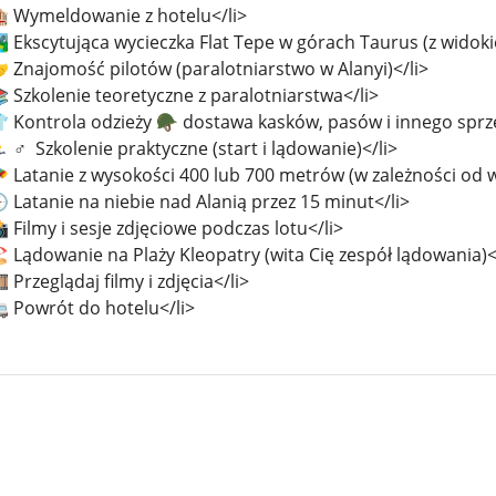
🏨 Wymeldowanie z hotelu</li>
️ Ekscytująca wycieczka Flat Tepe w górach Taurus (z widoki
 Znajomość pilotów (paralotniarstwo w Alanyi)</li>
 Szkolenie teoretyczne z paralotniarstwa</li>
👕 Kontrola odzieży 🪖 dostawa kasków, pasów i innego sprzę
 ♂ ️ Szkolenie praktyczne (start i lądowanie)</li>
🪂 Latanie z wysokości 400 lub 700 metrów (w zależności o
 Latanie na niebie nad Alanią przez 15 minut</li>
 Filmy i sesje zdjęciowe podczas lotu</li>
️ Lądowanie na Plaży Kleopatry (wita Cię zespół lądowania)<
️ Przeglądaj filmy i zdjęcia</li>
🚐 Powrót do hotelu</li>