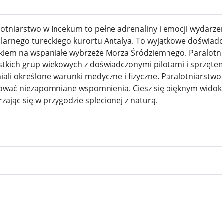
lotniarstwo w Incekum to pełne adrenaliny i emocji wydarzen
larnego tureckiego kurortu Antalya. To wyjątkowe doświad
kiem na wspaniałe wybrzeże Morza Śródziemnego. Paralotni
stkich grup wiekowych z doświadczonymi pilotami i sprzętem
niali określone warunki medyczne i fizyczne. Paralotniarst
ować niezapomniane wspomnienia. Ciesz się pięknym widokie
zając się w przygodzie splecionej z naturą.