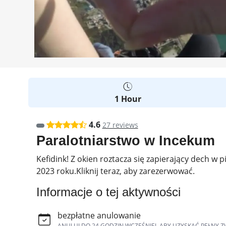
1 Hour
4.6
27 reviews
Paralotniarstwo w Incekum
Kefidink! Z okien roztacza się zapierający dech w
2023 roku.Kliknij teraz, aby zarezerwować.
Informacje o tej aktywności
bezpłatne anulowanie
ANULUJ DO 24 GODZIN WCZEŚNIEJ, ABY UZYSKAĆ PEŁNY Z