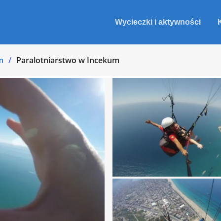
Wycieczki i aktywności
m
Paralotniarstwo w Incekum