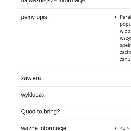
najważniejsze informacje
pełny opis
Para
popu
wido
wszy
speł
zach
zanur
zawiera
wyklucza
Quod to bring?
ważne informacje
<ul>