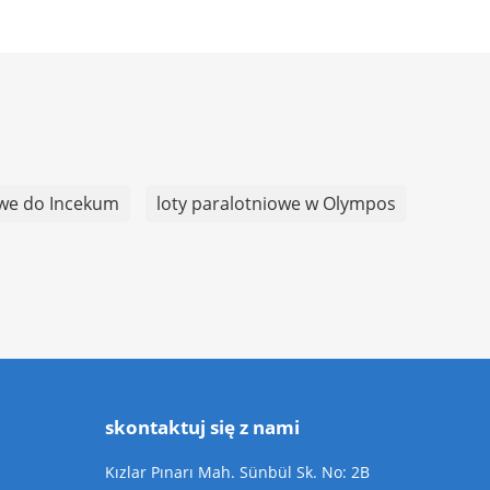
owe do Incekum
loty paralotniowe w Olympos
skontaktuj się z nami
Kızlar Pınarı Mah. Sünbül Sk. No: 2B