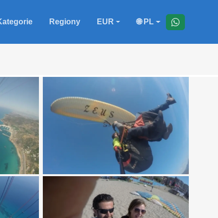
Kategorie
Regiony
EUR
🌐 PL