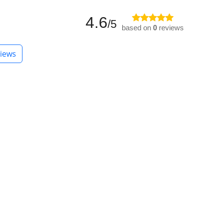
4.6
/5
based on
0
reviews
iews