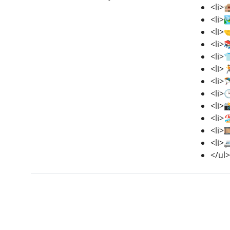
<li>
<li>
<li>
<li>
<li>
<li>
<li>
<li>
<li>
<li>
<li>
<li>
</ul>