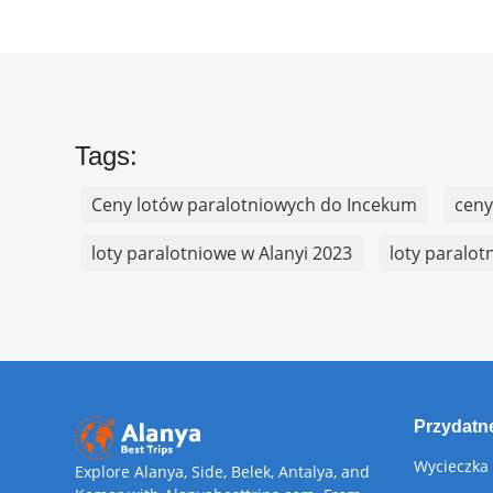
Tags:
Ceny lotów paralotniowych do Incekum
ceny
loty paralotniowe w Alanyi 2023
loty paralot
Przydatne
Wycieczka
Explore Alanya, Side, Belek, Antalya, and