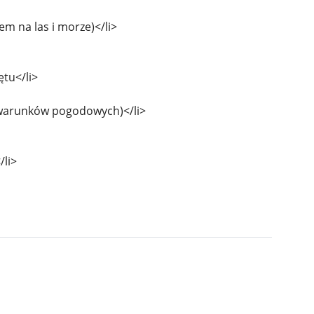
em na las i morze)</li>
tu</li>
d warunków pogodowych)</li>
/li>