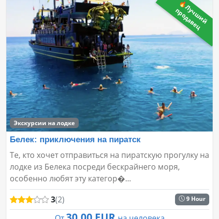
🔥
Л
ч
ш
и
й
р
о
д
а
в
е
у
п
ц
Экскурсии на лодке
Белек: приключения на пиратск
Те, кто хочет отправиться на пиратскую прогулку на
лодке из Белека посреди бескрайнего моря,
особенно любят эту категор�...
3
(2)
9 Hour
30.00 EUR
От
на человека