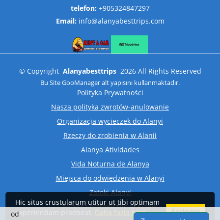
telefon:
+905324847297
Email:
info@alanyabesttrips.com
©
Copyright
Alanyabesttrips
2026
All Rights Reserved
Bu Site
GooManager
alt yapısını kullanmaktadır.
Polityka Prywatności
Nasza polityka zwrotów-anulowanie
Organizacja wycieczek do Alanyi
Rzeczy do zrobienia w Alanii
Alanya Atividades
Vida Noturna de Alanya
Miejsca do odwiedzenia w Alanyi
Zatoki Alanyi
Hic situs crustularum utitur ut tibi optimam
Miejsca historyczne w Alanyi
Accipere
experientiam praebeat.
Daha fazla bilgi
od