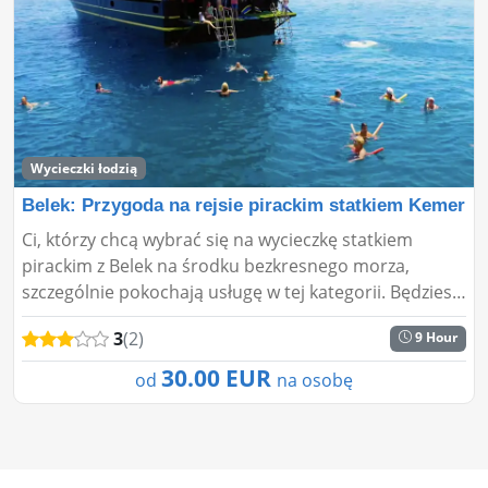
Wycieczki łodzią
Belek: Przygoda na rejsie pirackim statkiem Kemer
Ci, którzy chcą wybrać się na wycieczkę statkiem
pirackim z Belek na środku bezkresnego morza,
szczególnie pokochają usługę w tej kategorii. Będziesz
cieszyć się wakacjami w przyjemny sposób dzięki tej
3
(2)
9 Hour
wyc...
30.00 EUR
od
na osobę