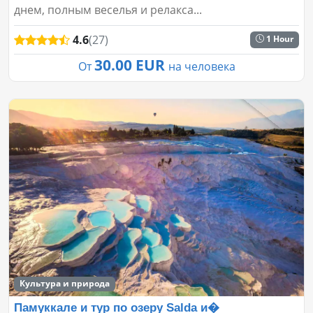
днем, полным веселья и релакса...
4.6
(27)
1 Hour
30.00 EUR
От
на человека
Культура и природа
Памуккале и тур по озеру Salda и�