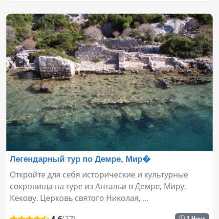
Легендарный тур по Демре, Мир�
Откройте для себя исторические и культурные
сокровища на туре из Антальи в Демре, Миру,
Кекову. Церковь святого Николая, ...
4.6
(27)
1 Hour