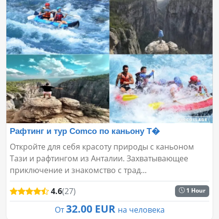
Рафтинг и тур Comco по каньону Т�
Откройте для себя красоту природы с каньоном
Тази и рафтингом из Анталии. Захватывающее
приключение и знакомство с трад...
4.6
(27)
1 Hour
32.00 EUR
От
на человека