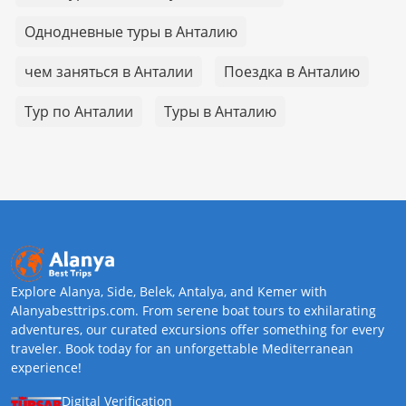
Однодневные туры в Анталию
чем заняться в Анталии
Поездка в Анталию
Тур по Анталии
Туры в Анталию
Explore Alanya, Side, Belek, Antalya, and Kemer with
Alanyabesttrips.com. From serene boat tours to exhilarating
adventures, our curated excursions offer something for every
traveler. Book today for an unforgettable Mediterranean
experience!
Digital Verification