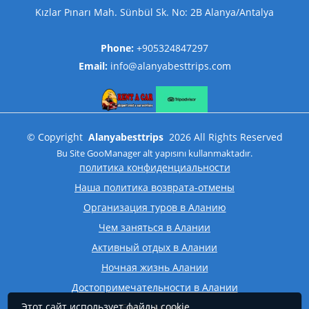
Kızlar Pınarı Mah. Sünbül Sk. No: 2B Alanya/Antalya
Phone:
+905324847297
Email:
info@alanyabesttrips.com
©
Copyright
Alanyabesttrips
2026
All Rights Reserved
Bu Site
GooManager
alt yapısını kullanmaktadır.
политика конфиденциальности
Наша политика возврата-отмены
Организация туров в Аланию
Чем заняться в Алании
Активный отдых в Алании
Ночная жизнь Алании
Достопримечательности в Алании
Этот сайт использует файлы cookie,
Бухты Алании