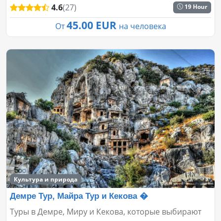
4.6
(27)
19 Hour
45.00 EUR
От
на человека
Культура и природа
Демре Тур, Майра Тур и Кекова �
Туры в Демре, Миру и Кекова, которые выбирают