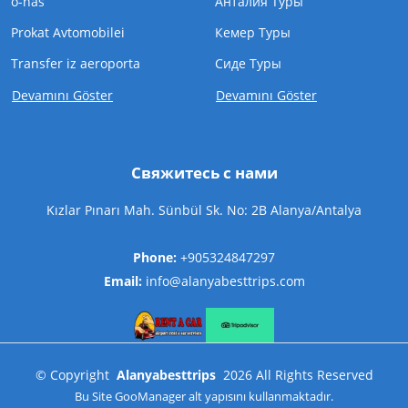
o-nas
Анталия Туры
Prokat Avtomobilei
Кемер Туры
Transfer iz aeroporta
Cиде Туры
Devamını Göster
Devamını Göster
Свяжитесь с нами
Kızlar Pınarı Mah. Sünbül Sk. No: 2B Alanya/Antalya
Phone:
+905324847297
Email:
info@alanyabesttrips.com
©
Copyright
Alanyabesttrips
2026
All Rights Reserved
Bu Site
GooManager
alt yapısını kullanmaktadır.