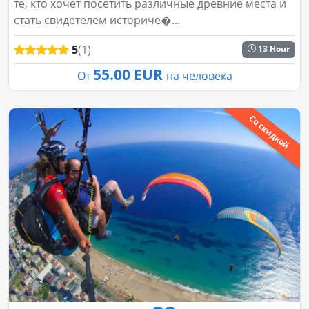
те, кто хочет посетить различные древние места и
стать свидетелем историче�...
5
(1)
13 Hour
55.00 EUR
От
на человека
Со скидкой