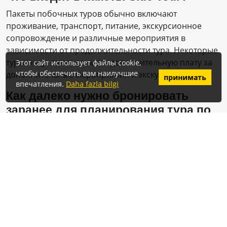
Пакеты побочных туров обычно включают
проживание, транспорт, питание, экскурсионное
сопровождение и различные мероприятия в
зависимости от продолжительности тура. Некоторые
туры могут также взимать дополнительную плату за
Этот сайт использует файлы cookie,
чтобы обеспечить вам наилучшие
дополнительные мероприятия и экскурсии.
принимать
впечатления.
Daha fazla bilgi
Как далеко нужно бронировать
заранее для планирования тура по
Сиде?
Для планирования Side Tour рекомендуется сделать
заказ за 2-3 дня, если это возможно.
Сколько стоят путевки в Сиде в
2024 году?
Цены на турпакеты в сторону могут меняться на 2024
год в зависимости от продолжительности тура,