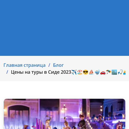
Главная страница
Блог
Цены на туры в Сиде 2023✈🏖😎⛵🤿🚗🪂🏙🎣🏊