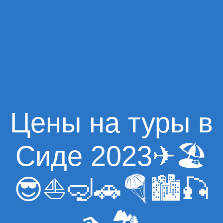
Цены на туры в
Сиде 2023✈🏖
😎⛵🤿🚗🪂🏙🎣
🏊🏞