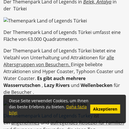
Der Themenpark Land of Legends in
Belek, Antalya
in
der Türkei
Der Themenpark Land of Legends Türkei umfasst eine
Fläche von 63.000 Quadratmetern.
Der Themenpark Land of Legends Türkei bietet eine
Vielzahl von Unterhaltung und Attraktionen für
alle
Altersgruppen von Besuchern.
Einige beliebte
Attraktionen sind Hyper Coaster, Typhoon Coaster und
Water Coaster.
Es gibt auch mehrere
Wasserrutschen
,
Lazy Rivers
und
Wellenbecken
für
die Besucher .
Diese Seite verwendet Cookies, um Ihnen
das beste Erlebnis zu bieten.
Daha fazla
Akzeptieren
bilgi
Der Themenpark Land of Legends Turkey
ist
ein
angenehmes
und
aufregendes Reiseziel für Familien