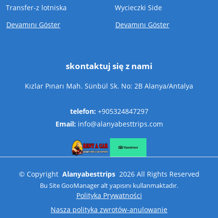
Transfer-z lotniska
Wycieczki Side
Devamını Göster
Devamını Göster
skontaktuj się z nami
Kızlar Pınarı Mah. Sünbül Sk. No: 2B Alanya/Antalya
telefon:
+905324847297
Email:
info@alanyabesttrips.com
©
Copyright
Alanyabesttrips
2026
All Rights Reserved
Bu Site
GooManager
alt yapısını kullanmaktadır.
Polityka Prywatności
Nasza polityka zwrotów-anulowanie