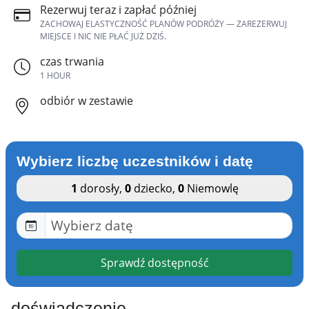
Rezerwuj teraz i zapłać później
ZACHOWAJ ELASTYCZNOŚĆ PLANÓW PODRÓŻY — ZAREZERWUJ
MIEJSCE I NIC NIE PŁAĆ JUŻ DZIŚ.
czas trwania
1 HOUR
odbiór w zestawie
Wybierz liczbę uczestników i datę
1
dorosły
,
0
dziecko
,
0
Niemowlę
Sprawdź dostępność
doświadczenie