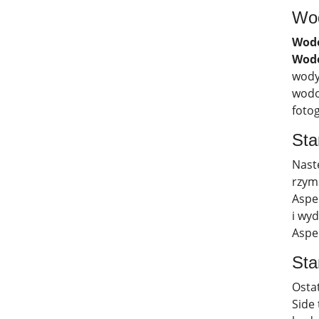
Wod
Wod
Wod
wody
wodo
foto
Sta
Nast
rzym
Aspe
i wy
Aspen
Sta
Osta
Side 