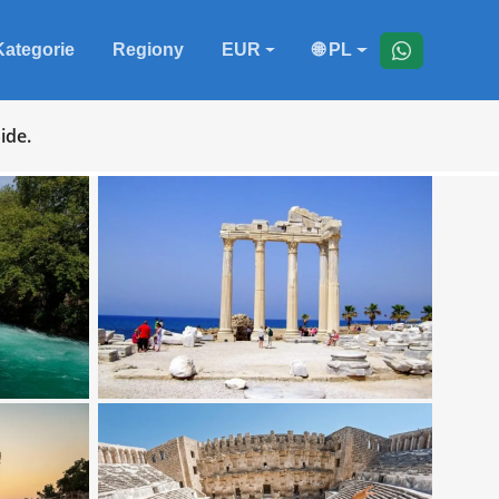
Kategorie
Regiony
EUR
🌐 PL
ide.