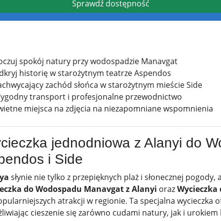
Sprawdź dostępność
oczuj spokój natury przy wodospadzie Manavgat
dkryj historię w starożytnym teatrze Aspendos
achwycający zachód słońca w starożytnym mieście Side
ygodny transport i profesjonalne przewodnictwo
wietne miejsca na zdjęcia na niezapomniane wspomnienia
cieczka jednodniowa z Alanyi do 
pendos i Side
ya
słynie nie tylko z przepięknych plaż i słonecznej pogody, al
eczka do Wodospadu Manavgat z Alanyi
oraz
Wycieczka 
opularniejszych atrakcji w regionie. Ta specjalna wycieczka
iwiając cieszenie się zarówno cudami natury, jak i urokiem h