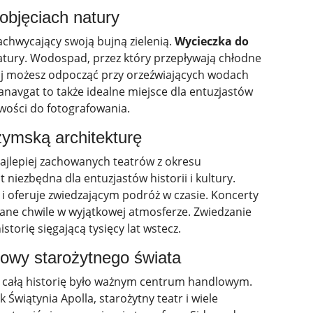
bjęciach natury
zachwycający swoją bujną zielenią.
Wycieczka do
tury. Wodospad, przez który przepływają chłodne
taj możesz odpocząć przy orzeźwiających wodach
navgat to także idealne miejsce dla entuzjastów
iwości do fotografowania.
zymską architekturę
 najlepiej zachowanych teatrów z okresu
t niezbędna dla entuzjastów historii i kultury.
 i oferuje zwiedzającym podróż w czasie. Koncerty
ane chwile w wyjątkowej atmosferze. Zwiedzanie
torię sięgającą tysięcy lat wstecz.
owy starożytnego świata
ez całą historię było ważnym centrum handlowym.
 Świątynia Apolla, starożytny teatr i wiele