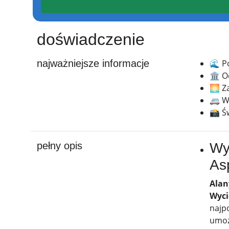
doświadczenie
najważniejsze informacje
🌊 P
🏛 O
🌅 Z
🚐 W
📸 Ś
pełny opis
Wy
As
Alan
Wyci
najp
umożl