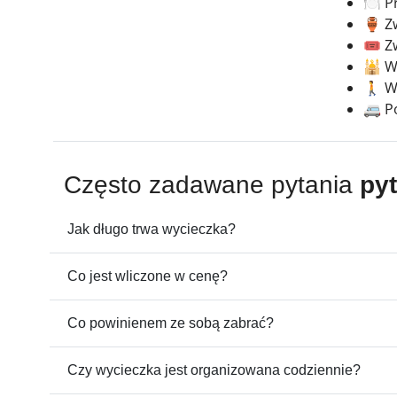
🍽️ 
🏺 Z
🎟️ 
🕌 Wi
🚶 W
🚐 P
Często zadawane pytania
py
Jak długo trwa wycieczka?
Co jest wliczone w cenę?
Co powinienem ze sobą zabrać?
Czy wycieczka jest organizowana codziennie?