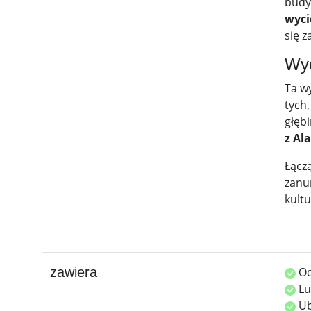
budyn
wyci
się 
Wyc
Ta wy
tych,
głęb
z Al
Łącz
zanur
kult
zawiera
Od
Lu
Ub