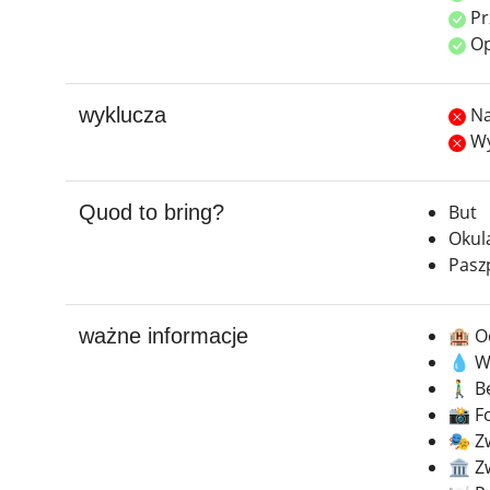
Pr
Op
wyklucza
Na
Wy
Quod to bring?
But
Okul
Pasz
ważne informacje
🏨 O
💧 W
🚶‍♂
📸 F
🎭 Z
🏛️ 