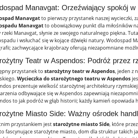
ospad Manavgat: Orzeźwiający spokój w o
ospad Manavgat
to pierwszy przystanek naszej wycieczki, 
ospadu Manavgat
to obowiązkowy punkt dla miłośników na
 rzeki Manavgat, słynie ze swojego naturalnego piękna. Tu
spadu i wsłuchać się w kojące dźwięki natury. Wodospad Ma
grafii; zachwycające krajobrazy oferują niezapomniane możl
rożytny Teatr w Aspendos: Podróż przez r
ępny przystanek to
starożytny teatr w Aspendos
, jeden z
skiego.
Wycieczka do starożytnego teatru w Aspendos
jes
ndos prezentuje wielkość starożytnej architektury rzymskiej
darzenia odbywające się w Aspendos zapewniają niezapomni
dos to jak podróż w głąb historii; każdy kamień opowiada his
rożytne Miasto Side: Ważny ośrodek handl
tnim przystankiem jest
starożytne miasto Side
, które prz
to fascynujące starożytne miasto, dom dla struktur takich jak