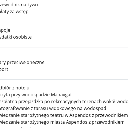
zewodnik na żywo
łaty za wstęp
poje
datki osobiste
ary przeciwsłoneczne
port
dbiór z hotelu
izyta przy wodospadzie Manavgat
️ Bezpłatna przejażdżka po rekreacyjnych terenach wokół wo
otografowanie z tarasu widokowego na wodospad
wiedzanie starożytnego teatru w Aspendos z przewodnikiem
Zwiedzanie starożytnego miasta Aspendos z przewodnikiem