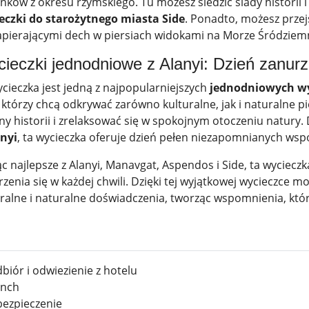
ków z okresu rzymskiego. Tu możesz śledzić ślady historii i
eczki do starożytnego miasta Side
. Ponadto, możesz przej
zapierającymi dech w piersiach widokami na Morze Śródziem
ieczki jednodniowe z Alanyi: Dzień zanurzo
cieczka jest jedną z najpopularniejszych
jednodniowych wy
 którzy chcą odkrywać zarówno kulturalne, jak i naturalne pi
iny historii i zrelaksować się w spokojnym otoczeniu natury
anyi
, ta wycieczka oferuje dzień pełen niezapomnianych ws
ąc najlepsze z Alanyi, Manavgat, Aspendos i Side, ta wycie
zenia się w każdej chwili. Dzięki tej wyjątkowej wycieczce 
uralne i naturalne doświadczenia, tworząc wspomnienia, któr
biór i odwiezienie z hotelu
nch
ezpieczenie