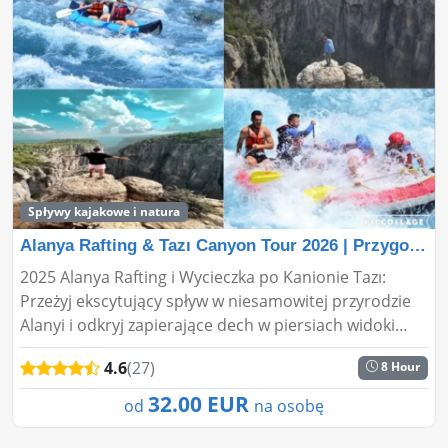
Spływy kajakowe i natura
Alanya Rafting & Tazı Canyon Tour 2026 | Przygoda cze
2025 Alanya Rafting i Wycieczka po Kanionie Tazı:
Przeżyj ekscytujący spływ w niesamowitej przyrodzie
Alanyi i odkryj zapierające dech w piersiach widoki
Kanionu Tazı. Idealne dla miłośników przygód i
4.6
(27)
8 Hour
natury!...
32.00 EUR
od
na osobę