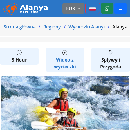
EUR
Strona główna
Regiony
Wycieczki Alanyi
Alanya:
8 Hour
Wideo z
Spływy i
wycieczki
Przygoda