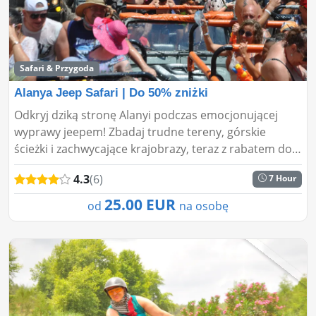
Safari & Przygoda
Alanya Jeep Safari | Do 50% zniżki
Odkryj dziką stronę Alanyi podczas emocjonującej
wyprawy jeepem! Zbadaj trudne tereny, górskie
ścieżki i zachwycające krajobrazy, teraz z rabatem do
50%. Zarezerwuj już teraz na pełen przygód dzień na
4.3
(6)
7 Hour
łonie n...
25.00 EUR
od
na osobę