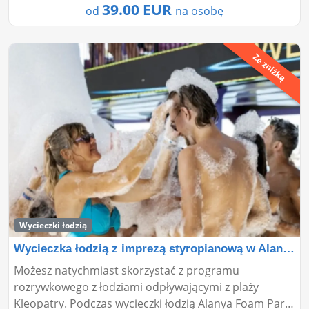
39.00 EUR
od
na osobę
Ze zniżką
Wycieczki łodzią
Wycieczka łodzią z imprezą styropianową w Alanyi�
Możesz natychmiast skorzystać z programu
rozrywkowego z łodziami odpływającymi z plaży
Kleopatry. Podczas wycieczki łodzią Alanya Foam Party