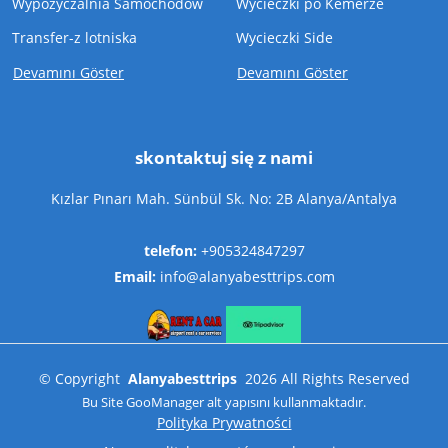
Wypozyczalnia Samochodow
Wycieczki po Kemerze
Transfer-z lotniska
Wycieczki Side
Devamını Göster
Devamını Göster
skontaktuj się z nami
Kızlar Pınarı Mah. Sünbül Sk. No: 2B Alanya/Antalya
telefon:
+905324847297
Email:
info@alanyabesttrips.com
©
Copyright
Alanyabesttrips
2026
All Rights Reserved
Bu Site
GooManager
alt yapısını kullanmaktadır.
Polityka Prywatności