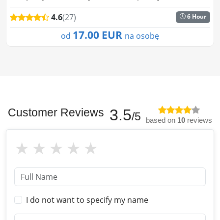
goście mogą skorzystać z wielu atrakcji. Foam Party,
4.6
(27)
6 Hour
przyjemność p...
17.00 EUR
od
na osobę
Customer Reviews
3.5
/5
based on
10
reviews
I do not want to specify my name