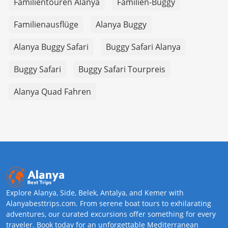
Familientouren Alanya
Familien-Buggy
Familienausflüge
Alanya Buggy
Alanya Buggy Safari
Buggy Safari Alanya
Buggy Safari
Buggy Safari Tourpreis
Alanya Quad Fahren
Explore Alanya, Side, Belek, Antalya, and Kemer with
Alanyabesttrips.com. From serene boat tours to exhilarating
adventures, our curated excursions offer something for every
traveler. Book today for an unforgettable Mediterranean