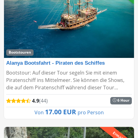
Bootstouren
Alanya Bootsfahrt - Piraten des Schiffes
Bootstour: Auf dieser Tour segeln Sie mit einem
Piratenschiff ins Mittelmeer. Sie können die Shows,
die auf dem Piratenschiff während dieser Tour
durchgeführt werden, anschauen. Die Alanya
4.9
(44)
6 Hour
Bootstour - Piratenschiff bi...
17.00 EUR
Von
pro Person
Ermäßigt