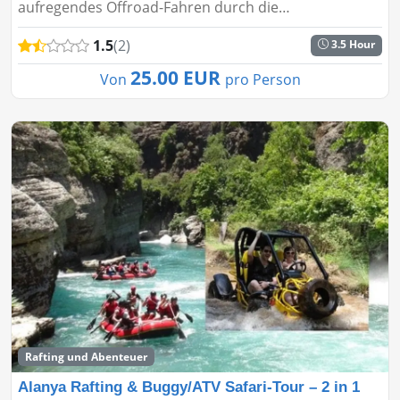
aufregendes Offroad-Fahren durch die
atemberaubenden Landschaften des Taurusgebirges.
1.5
(2)
3.5 Hour
Egal, ob Sie Anfänger oder erfahren...
25.00 EUR
Von
pro Person
Rafting und Abenteuer
Alanya Rafting & Buggy/ATV Safari-Tour – 2 in 1