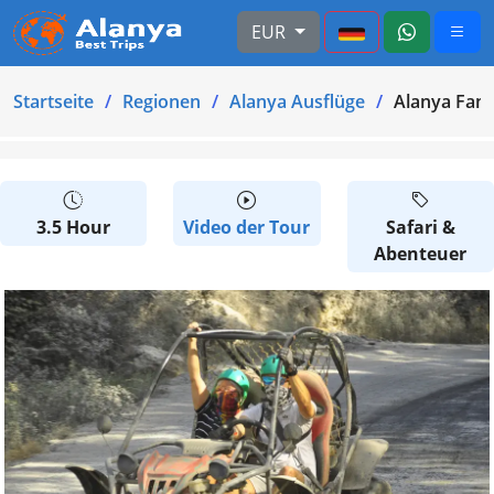
EUR
Startseite
Regionen
Alanya Ausflüge
Alanya Fami
3.5 Hour
Video der Tour
Safari &
Abenteuer