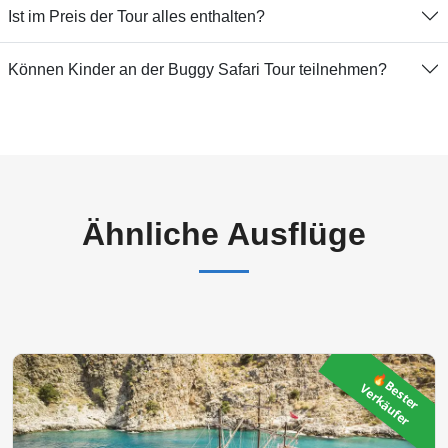
Ist im Preis der Tour alles enthalten?
Können Kinder an der Buggy Safari Tour teilnehmen?
Ähnliche Ausflüge
🔥
B
s
t
e
r
e
r
k
ä
u
f
e
e
V
r