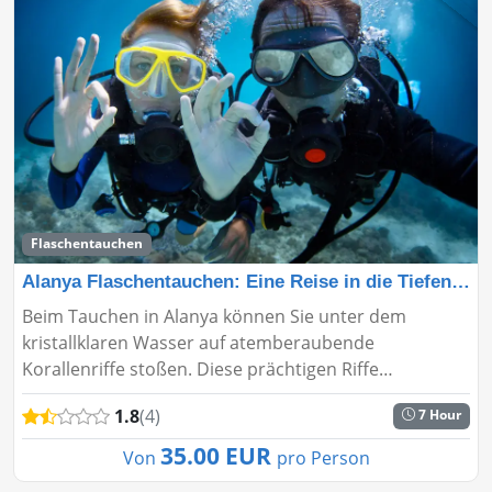
Flaschentauchen
Alanya Flaschentauchen: Eine Reise in die Tiefen des M
Beim Tauchen in Alanya können Sie unter dem
kristallklaren Wasser auf atemberaubende
Korallenriffe stoßen. Diese prächtigen Riffe
beheimaten bunte Meereslebewesen. Tropische
1.8
(4)
7 Hour
Meerestiere erwarten Sie. Alanya ist ein be...
35.00 EUR
Von
pro Person