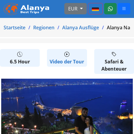
EUR
Startseite
Regionen
Alanya Ausflüge
Alanya Nach
6.5 Hour
Video der Tour
Safari &
Abenteuer