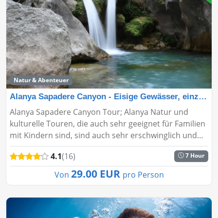
Natur & Abenteuer
Alanya Sapadere Canyon - Eisige Gewässer, einzigartig
Alanya Sapadere Canyon Tour; Alanya Natur und
kulturelle Touren, die auch sehr geeignet für Familien
mit Kindern sind, sind auch sehr erschwinglich und
angemessen in Bezug auf den Preis. Je nach dem Plan
4.1
(16)
7 Hour
für den Besuch...
29.00 EUR
Von
pro Person