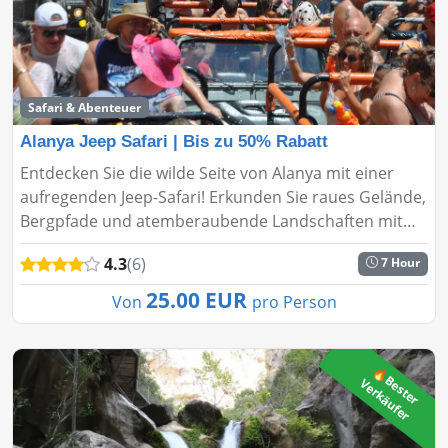
Safari & Abenteuer
Alanya Jeep Safari | Bis zu 50% Rabatt
Entdecken Sie die wilde Seite von Alanya mit einer
aufregenden Jeep-Safari! Erkunden Sie raues Gelände,
Bergpfade und atemberaubende Landschaften mit
bis zu 50% Rabatt. Buchen Sie jetzt für einen
4.3
(6)
7 Hour
abenteuerreichen Tag i...
25.00 EUR
Von
pro Person
🔥
B
s
t
e
r
e
r
k
ä
u
f
e
e
V
r