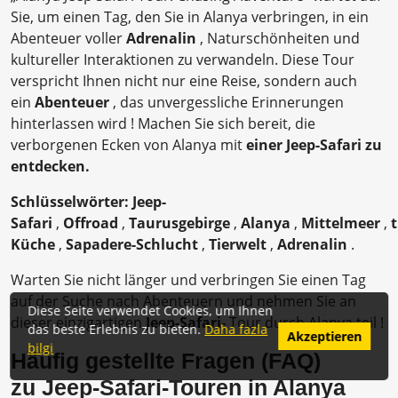
Sie, um einen Tag, den Sie in Alanya verbringen, in ein
Abenteuer voller
Adrenalin
, Naturschönheiten und
kultureller Interaktionen zu verwandeln. Diese Tour
verspricht Ihnen nicht nur eine Reise, sondern auch
ein
Abenteuer
, das unvergessliche Erinnerungen
hinterlassen wird ! Machen Sie sich bereit, die
verborgenen Ecken von Alanya mit
einer Jeep-Safari zu
entdecken.
Schlüsselwörter:
Jeep-
Safari
,
Offroad
,
Taurusgebirge
,
Alanya
,
Mittelmeer
,
Küche
,
Sapadere-Schlucht
,
Tierwelt
,
Adrenalin
.
Warten Sie nicht länger und verbringen Sie einen Tag
auf der Suche nach Abenteuern und nehmen Sie an
Diese Seite verwendet Cookies, um Ihnen
dieser einzigartigen
Jeep-Safari-
Tour durch Alanya teil !
das beste Erlebnis zu bieten.
Daha fazla
Akzeptieren
bilgi
Häufig gestellte Fragen (FAQ)
zu
Jeep-Safari-Touren in Alanya