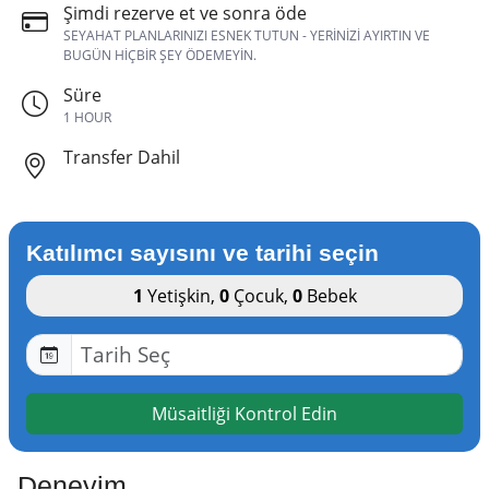
Şimdi rezerve et ve sonra öde
SEYAHAT PLANLARINIZI ESNEK TUTUN - YERINIZI AYIRTIN VE
BUGÜN HIÇBIR ŞEY ÖDEMEYIN.
Süre
1 HOUR
Transfer Dahil
Katılımcı sayısını ve tarihi seçin
1
Yetişkin
,
0
Çocuk
,
0
Bebek
Müsaitliği Kontrol Edin
Deneyim