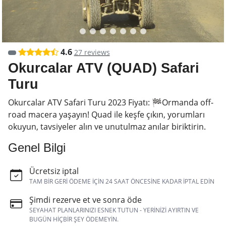
4.6
27 reviews
Okurcalar ATV (QUAD) Safari
Turu
Okurcalar ATV Safari Turu 2023 Fiyatı: 🏁Ormanda off-
road macera yaşayın! Quad ile keşfe çıkın, yorumları
okuyun, tavsiyeler alın ve unutulmaz anılar biriktirin.
Genel Bilgi
Ücretsiz iptal
TAM BIR GERI ÖDEME IÇIN 24 SAAT ÖNCESINE KADAR IPTAL EDIN
Şimdi rezerve et ve sonra öde
SEYAHAT PLANLARINIZI ESNEK TUTUN - YERINIZI AYIRTIN VE
BUGÜN HIÇBIR ŞEY ÖDEMEYIN.