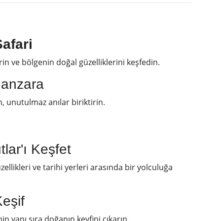
afari
in ve bölgenin doğal güzelliklerini keşfedin.
Manzara
, unutulmaz anılar biriktirin.
lar'ı Keşfet
llikleri ve tarihi yerleri arasında bir yolculuğa
eşif
nin yanı sıra doğanın keyfini çıkarın.