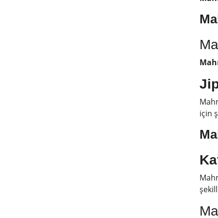
Mah
Ma
Mahm
Jip
Mahmu
için 
Ma
Ka
Mah
şekil
Mah