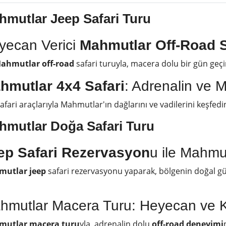
hmutlar Jeep Safari Turu
yecan Verici
Mahmutlar Off-Road S
ahmutlar off-road
safari turuyla, macera dolu bir gün geçir
hmutlar 4x4 Safari
: Adrenalin ve 
afari araçlarıyla Mahmutlar'ın dağlarını ve vadilerini keşfedin
hmutlar Doğa
Safari Turu
ep Safari Rezervasyon
u ile Mahmut
utlar jeep
safari rezervasyonu yaparak, bölgenin doğal güze
hmutlar Macera Turu: Heyecan ve K
utlar macera turu
yla, adrenalin dolu
off-road deneyimi