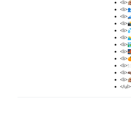
<li>
<li>
<li>
<li>
<li>
<li>
<li>
<li>
<li>
<li>
<li>
<li>
</ul>