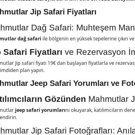
mutlar Jip Safari Fiyatları
hmutlar Dağ Safari: Muhteşem Man
utlar dağ safari
ile bölgenin en yüksek tepelerine çıkın v
 Safari Fiyatları
ve Rezervasyon İm
tlar jip safari fiyatı 19€ dan başlayan fiyatlarla ve rezerv
şimdiden plan yapın.
hmutlar Jeep Safari
Yorumlar
ı ve
Fot
tılımcıların Gözünden
Mahmutlar J
mutlar
jeep safari yorumları
nı okuyarak, katılımcıların dene
lendirin.
mutlar Jip Safari Fotoğrafları: Anı