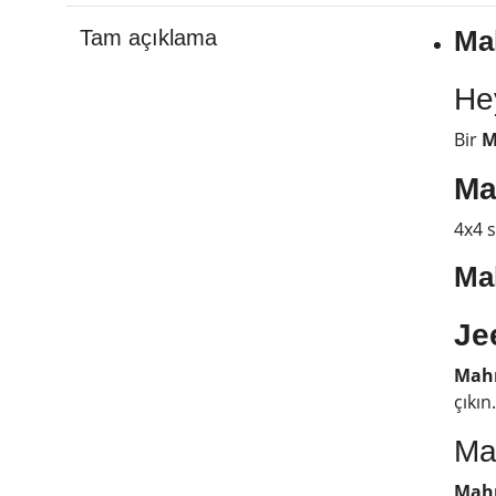
Ma
Tam açıklama
He
Bir
M
Ma
4x4 s
Ma
Je
Mahm
çıkın.
Ma
Mahm