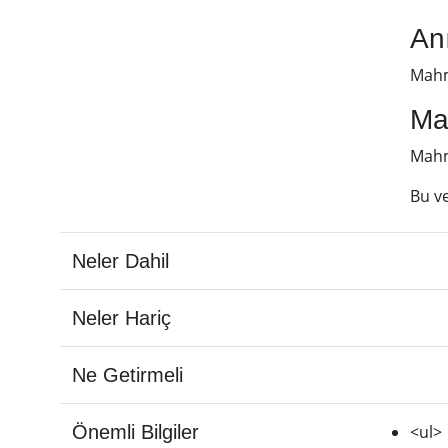
Anı
Mahmu
Ma
Mahmu
Bu v
Neler Dahil
Neler Hariç
Ne Getirmeli
Önemli Bilgiler
<ul>