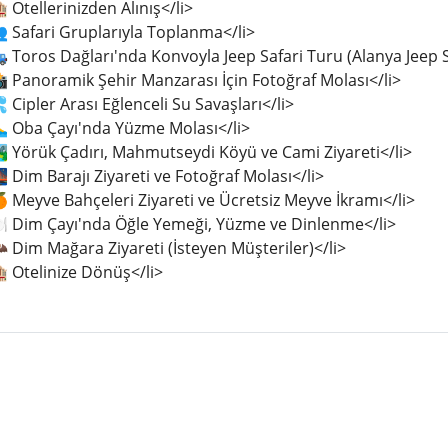
 Otellerinizden Alınış</li>
 Safari Gruplarıyla Toplanma</li>
 Toros Dağları'nda Konvoyla Jeep Safari Turu (Alanya Jeep S
 Panoramik Şehir Manzarası İçin Fotoğraf Molası</li>
 Cipler Arası Eğlenceli Su Savaşları</li>
‍♂️ Oba Çayı'nda Yüzme Molası</li>
️ Yörük Çadırı, Mahmutseydi Köyü ve Cami Ziyareti</li>
 Dim Barajı Ziyareti ve Fotoğraf Molası</li>
 Meyve Bahçeleri Ziyareti ve Ücretsiz Meyve İkramı</li>
🍽️ Dim Çayı'nda Öğle Yemeği, Yüzme ve Dinlenme</li>
 Dim Mağara Ziyareti (İsteyen Müşteriler)</li>
 Otelinize Dönüş</li>