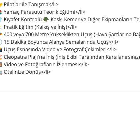
 Pilotlar ile Tanışma</li>
 Yamaç Paraşütü Teorik Eğitimi</li>
 Kıyafet Kontrolü 🪖 Kask, Kemer ve Diğer Ekipmanların Ted
‍♂️ Pratik Eğitim (Kalkış ve İniş)</li>
 400 veya 700 Metre Yükseklikten Uçuş (Hava Şartlarına Bağl
🕒 15 Dakika Boyunca Alanya Semalarında Uçuş</li>
📸 Uçuş Esnasında Video ve Fotoğraf Çekimleri</li>
️ Cleopatra Plajı'na İniş (İniş Ekibi Tarafından Karşılanırsınız)
️ Video ve Fotoğrafların İzlenmesi</li>
 Otelinize Dönüş</li>