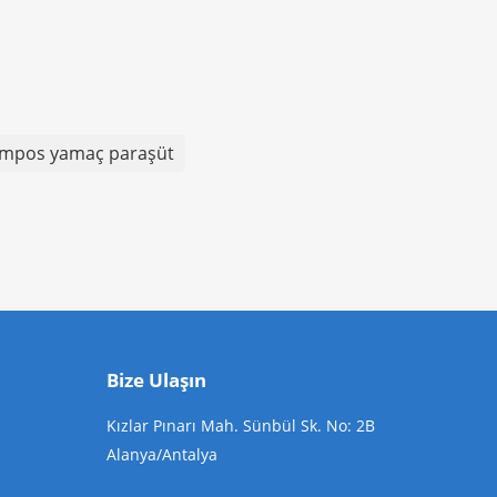
ympos yamaç paraşüt
Bize Ulaşın
Kızlar Pınarı Mah. Sünbül Sk. No: 2B
Alanya/Antalya