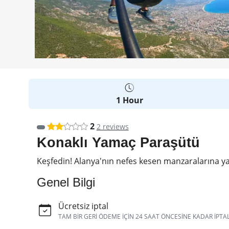
1 Hour
2
2 reviews
Konaklı Yamaç Paraşütü
Keşfedin! Alanya'nın nefes kesen manzaralarına yama
Genel Bilgi
Ücretsiz iptal
TAM BIR GERI ÖDEME IÇIN 24 SAAT ÖNCESINE KADAR IPTA