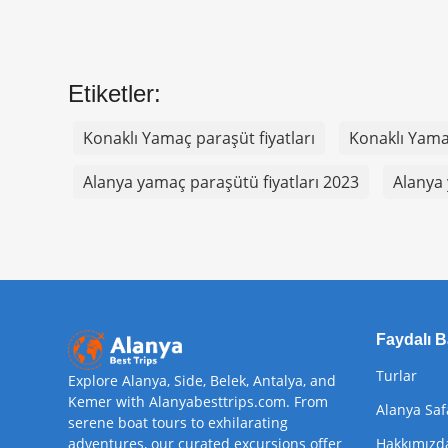
Etiketler:
Konaklı Yamaç paraşüt fiyatları
Konaklı Yamaç
Alanya yamaç paraşütü fiyatları 2023
Alanya
Faydalı B
Turlar
Explore Alanya, Side, Belek, Antalya, and
Kemer with Alanyabesttrips.com. From
Alanya Saf
serene boat tours to exhilarating
adventures, our curated excursions offer
Hakkımızd