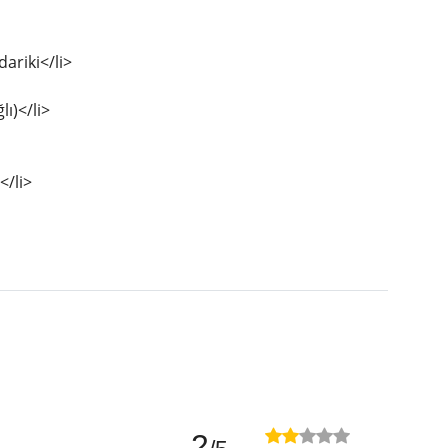
ariki</li>
ı)</li>
</li>
2