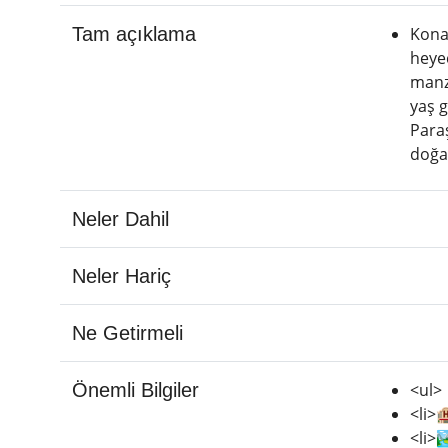
Tam açıklama
Konak
heye
manza
yaş g
Paraş
doğa 
Neler Dahil
Neler Hariç
Ne Getirmeli
Önemli Bilgiler
<ul>
<li>
<li>