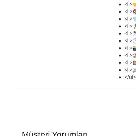
<li>
<li>
<li>
<li>🏃
<li>
<li>
<li>
<li>
<li>
<li>
</ul>
Müşteri Yorumları