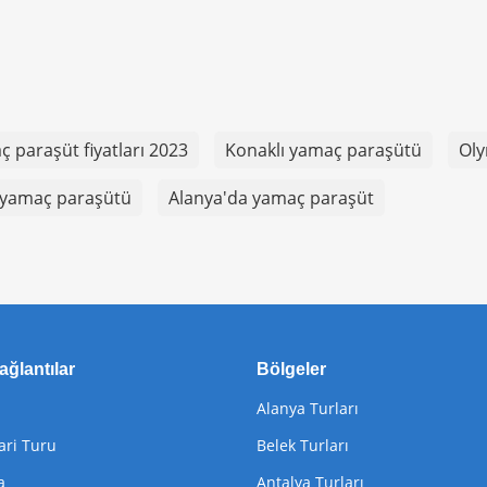
 paraşüt fiyatları 2023
Konaklı yamaç paraşütü
Ol
 yamaç paraşütü
Alanya'da yamaç paraşüt
ağlantılar
Bölgeler
Alanya Turları
ari Turu
Belek Turları
a
Antalya Turları