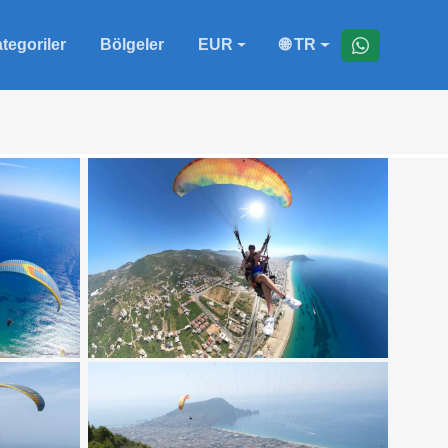
tegoriler
Bölgeler
EUR
🌐 TR