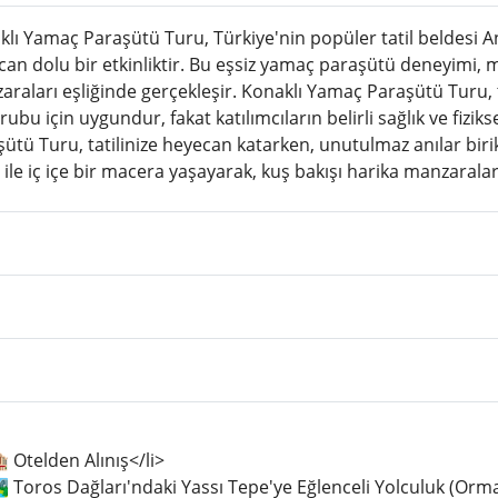
lı Yamaç Paraşütü Turu, Türkiye'nin popüler tatil beldesi A
can dolu bir etkinliktir. Bu eşsiz yamaç paraşütü deneyimi,
raları eşliğinde gerçekleşir. Konaklı Yamaç Paraşütü Turu, t
rubu için uygundur, fakat katılımcıların belirli sağlık ve fizi
ütü Turu, tatilinize heyecan katarken, unutulmaz anılar biri
ile iç içe bir macera yaşayarak, kuş bakışı harika manzaraları
 Otelden Alınış</li>
️ Toros Dağları'ndaki Yassı Tepe'ye Eğlenceli Yolculuk (Orm