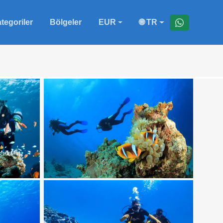
tegoriler
Bölgeler
EUR
🌐 TR