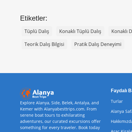
Etiketler:
Tüplü Dalış
Konaklı Tüplü Dalış
Konaklı D
Teorik Dalış Bilgisi
Pratik Dalış Deneyimi
Faydalı B
Turlar
Explore Alanya, Side, Belek, Antalya, and
Kemer with Alanyabesttrips.com. From
Alanya Saf
serene boat tours to exhilarating
adventures, our curated excursions offer
Hakkımızd
something for every traveler. Book today
Araç Kira