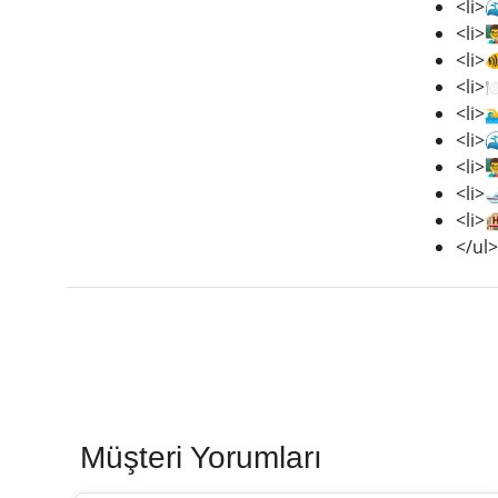
<li>
<li>
<li>
<li>
<li>
<li>
<li>
<li>
<li>
</ul>
Müşteri Yorumları