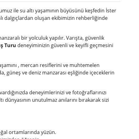
muz ile su altı yaşamının büyüsünü keşfedin İster
alı dalgıçlardan oluşan ekibimizin rehberliğinde
zaralı bir yolculuk yapılır. Varışta, güvenlik
ış Turu
deneyiminizin güvenli ve keyifli geçmesini
 yaşamını , mercan resiflerini ve muhtemelen
lda, güneş ve deniz manzarası eşliğinde içeceklerin
ardığınızda deneyimlerinizi ve fotoğraflarınızı
tı dünyasının unutulmaz anılarını bırakarak sizi
oğal ortamlarında yüzün.