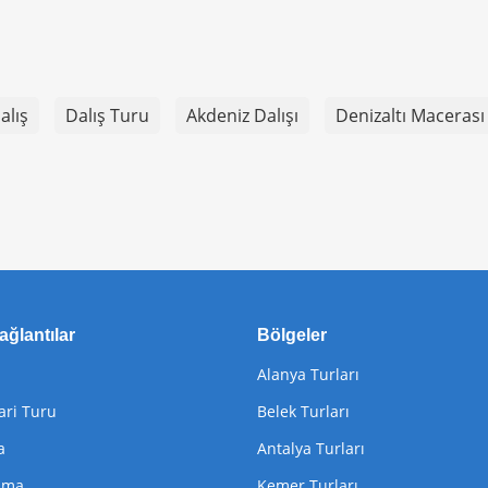
alış
Dalış Turu
Akdeniz Dalışı
Denizaltı Macerası
ağlantılar
Bölgeler
Alanya Turları
ari Turu
Belek Turları
a
Antalya Turları
lama
Kemer Turları