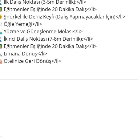
 İlk Dalış Noktası (3-5m Derinlik):</li>
‍🏫 Eğitmenler Eşliğinde 20 Dakika Dalış</li>
 Şnorkel ile Deniz Keyfi (Dalış Yapmayacaklar İçin)</li>
️ Öğle Yemeği</li>
‍♂️ Yüzme ve Güneşlenme Molası</li>
 İkinci Dalış Noktası (7-8m Derinlik):</li>
‍🏫 Eğitmenler Eşliğinde 20 Dakika Dalış</li>
🛥️ Limana Dönüş</li>
 Otelinize Geri Dönüş</li>