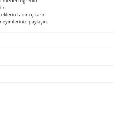
ibimizden öğrenin.
ır.
klerin tadını çıkarın.
neyimlerinizi paylaşın.