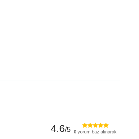
4.6
/5
0
yorum baz alınarak