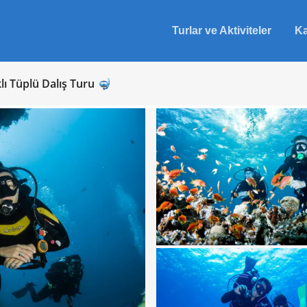
Turlar ve Aktiviteler
Ka
lı Tüplü Dalış Turu 🤿