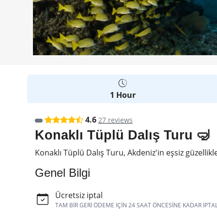
1 Hour
4.6
27 reviews
Konaklı Tüplü Dalış Turu 🤿
Konaklı Tüplü Dalış Turu, Akdeniz'in eşsiz güzelli
Genel Bilgi
Ücretsiz iptal
TAM BIR GERI ÖDEME IÇIN 24 SAAT ÖNCESINE KADAR IPTA