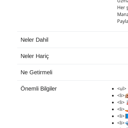
Uzman
Her ş
Manza
Payla
Neler Dahil
Neler Hariç
Ne Getirmeli
Önemli Bilgiler
<ul>
<li>
<li>
<li>
<li>
<li>