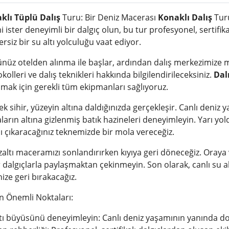
klı Tüplü Dalış
Turu: Bir Deniz Macerası
Konaklı Dalış
Turu
 ister deneyimli bir dalgıç olun, bu tur profesyonel, sertifik
rsiz bir su altı yolculuğu vaat ediyor.
üz otelden alınma ile başlar, ardından dalış merkezimize man
kolleri ve dalış teknikleri hakkında bilgilendirileceksiniz.
Dal
mak için gerekli tüm ekipmanları sağlıyoruz.
k sihir, yüzeyin altına daldığınızda gerçekleşir. Canlı deniz
ların altına gizlenmiş batık hazineleri deneyimleyin. Yarı yo
ı çıkaracağınız teknemizde bir mola vereceğiz.
altı maceramızı sonlandırırken kıyıya geri döneceğiz. Oraya v
 dalgıçlarla paylaşmaktan çekinmeyin. Son olarak, canlı su al
nize geri bırakacağız.
n Önemli Noktaları:
ltı büyüsünü deneyimleyin: Canlı deniz yaşamının yanında d