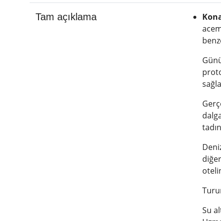
Tam açıklama
Kona
acemi
benze
Günün
proto
sağla
Gerçe
dalga
tadın
Deniz
diğer
oteli
Turu
Su a