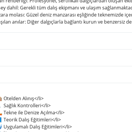
 rehberliği: Profesyonel, sertifikalı dalgıçlardan oluşan ek
ey dahil: Gerekli tüm dalış ekipmanı ve ulaşım sağlanmaktad
ra molası: Güzel deniz manzarası eşliğinde teknemizde içece
şılan anılar: Diğer dalgıçlarla bağlantı kurun ve benzersiz de
 Otelden Alınış</li>
️ Sağlık Kontrolleri</li>
 Tekne ile Denize Açılma</li>
 Teorik Dalış Eğitimleri</li>
 Uygulamalı Dalış Eğitimleri</li>