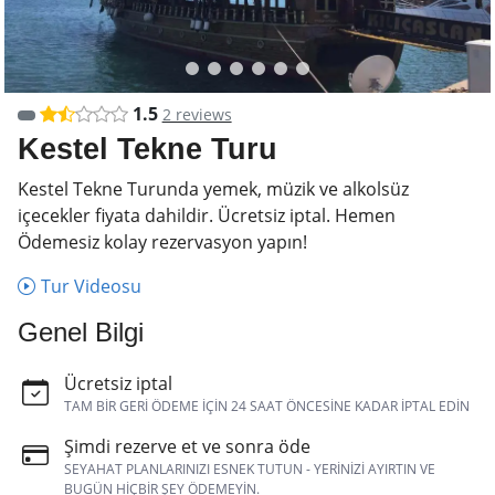
1.5
2 reviews
Kestel Tekne Turu
Kestel Tekne Turunda yemek, müzik ve alkolsüz
içecekler fiyata dahildir. Ücretsiz iptal. Hemen
Ödemesiz kolay rezervasyon yapın!
Tur Videosu
Genel Bilgi
Ücretsiz iptal
TAM BIR GERI ÖDEME IÇIN 24 SAAT ÖNCESINE KADAR IPTAL EDIN
Şimdi rezerve et ve sonra öde
SEYAHAT PLANLARINIZI ESNEK TUTUN - YERINIZI AYIRTIN VE
BUGÜN HIÇBIR ŞEY ÖDEMEYIN.