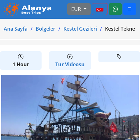
EUR
Ana Sayfa
Bölgeler
Kestel Gezileri
Kestel Tekne T
1 Hour
Tur Videosu