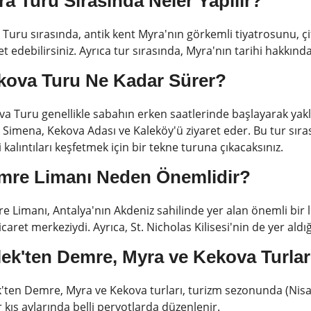
a Turu Sırasında Neler Yapılır?
Turu sırasında, antik kent Myra'nın görkemli tiyatrosunu, çift 
et edebilirsiniz. Ayrıca tur sırasında, Myra'nın tarihi hakkında 
kova Turu Ne Kadar Sürer?
a Turu genellikle sabahın erken saatlerinde başlayarak yakla
 Simena, Kekova Adası ve Kaleköy'ü ziyaret eder. Bu tur sırası
i kalıntıları keşfetmek için bir tekne turuna çıkacaksınız.
mre Limanı Neden Önemlidir?
 Limanı, Antalya'nın Akdeniz sahilinde yer alan önemli bir 
ticaret merkeziydi. Ayrıca, St. Nicholas Kilisesi'nin de yer aldığ
ek'ten Demre, Myra ve Kekova Turlar
'ten Demre, Myra ve Kekova turları, turizm sezonunda (Nisan-E
 kış aylarında belli peryotlarda düzenlenir.