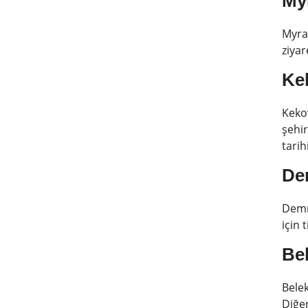
Myr
Myra 
ziyar
Ke
Kekov
şehir
tarih
De
Demre
için 
Bel
Belek
Diğer