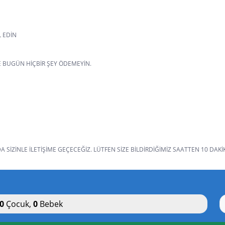
L EDIN
VE BUGÜN HIÇBIR ŞEY ÖDEMEYIN.
SIZINLE ILETIŞIME GEÇECEĞIZ. LÜTFEN SIZE BILDIRDIĞIMIZ SAATTEN 10 DAKI
0
Çocuk
,
0
Bebek