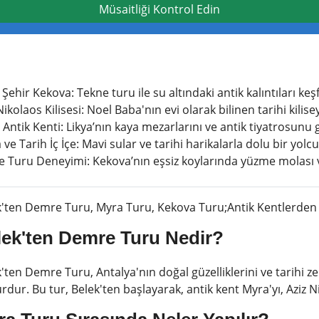
Müsaitliği Kontrol Edin
 Şehir Kekova: Tekne turu ile su altındaki antik kalıntıları keş
Nikolaos Kilisesi: Noel Baba'nın evi olarak bilinen tarihi kilisey
Antik Kenti: Likya’nın kaya mezarlarını ve antik tiyatrosunu 
ve Tarih İç İçe: Mavi sular ve tarihi harikalarla dolu bir yolcu
e Turu Deneyimi: Kekova’nın eşsiz koylarında yüzme molası 
'ten Demre Turu, Myra Turu, Kekova Turu;Antik Kentlerden Ba
lek'ten Demre Turu Nedir?
'ten Demre Turu, Antalya'nın doğal güzelliklerini ve tarihi ze
urdur. Bu tur, Belek'ten başlayarak, antik kent Myra'yı, Aziz N