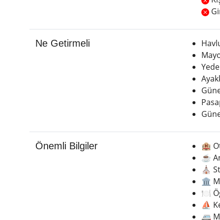
Gir
Ne Getirmeli
Havl
May
Yede
Ayak
Güne
Pasa
Güne
Önemli Bilgiler
🏨 O
☕️ An
⛪ St.
🏛️ M
🍽️ 
⛵ Kek
🚐 M