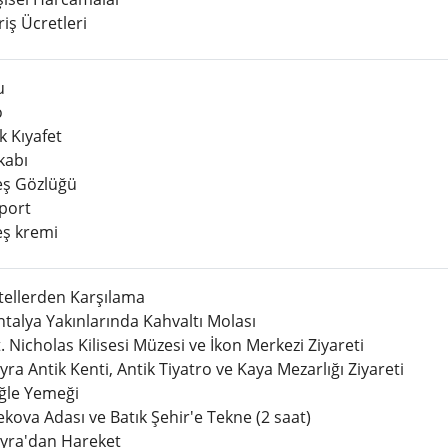
iş Ücretleri
u
o
k Kıyafet
kabı
ş Gözlüğü
port
ş kremi
tellerden Karşılama
talya Yakınlarında Kahvaltı Molası
 Nicholas Kilisesi Müzesi ve İkon Merkezi Ziyareti
yra Antik Kenti, Antik Tiyatro ve Kaya Mezarlığı Ziyareti
Öğle Yemeği
ova Adası ve Batık Şehir'e Tekne (2 saat)
yra'dan Hareket