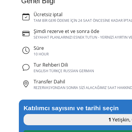
Genel Bilgi
Ücretsiz iptal
TAM BIR GERI ÖDEME IÇIN 24 SAAT ÖNCESINE KADAR IPTA
Şimdi rezerve et ve sonra öde
SEYAHAT PLANLARINIZI ESNEK TUTUN - YERINIZI AYIRTIN 
Süre
10 HOUR
Tur Rehberi Dili
ENGLISH TÜRKÇE RUSSIAN GERMAN
Transfer Dahil
REZERVASYONDAN SONRA SIZI ALACAĞIMIZ SAAT HAKKINDA 
Katılımcı sayısını ve tarihi seçin
1
Yetişkin
,