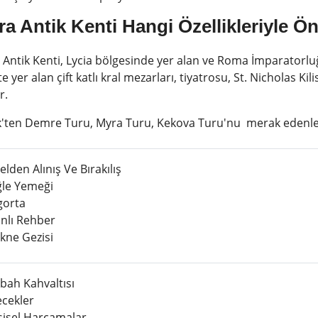
a Antik Kenti Hangi Özellikleriyle Ö
 Antik Kenti, Lycia bölgesinde yer alan ve Roma İmparatorlu
e yer alan çift katlı kral mezarları, tiyatrosu, St. Nicholas Kili
r.
k'ten Demre Turu, Myra Turu, Kekova Turu'nu merak edenler 
lden Alınış Ve Bırakılış
le Yemeği
gorta
nlı Rehber
kne Gezisi
bah Kahvaltısı
ecekler
şisel Harcamalar