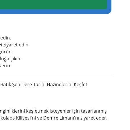
fedin.
i ziyaret edin.
görün.
luğa çıkın.
verin.
tık Şehirlere Tarihi Hazinelerini Keşfet.
nginliklerini keşfetmek isteyenler için tasarlanmış
ikolaos Kilisesi'ni ve Demre Limanı'nı ziyaret eder.