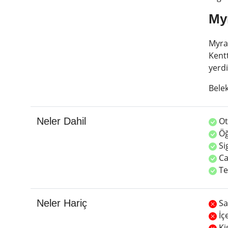
Myr
Myra
Kentt
yerdi
Bele
Neler Dahil
Ote
Öğ
Si
Ca
Te
Neler Hariç
Sa
İç
Ki