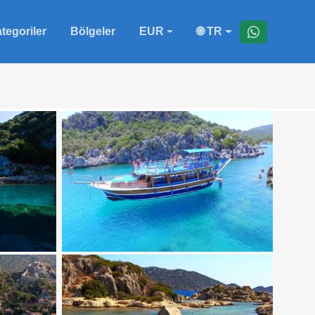
tegoriler
Bölgeler
EUR
🌐 TR