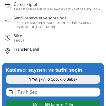
Ücretsiz iptal
TAM BIR GERI ÖDEME IÇIN 24 SAAT ÖNCESINE KADAR IPTAL EDIN
Şimdi rezerve et ve sonra öde
SEYAHAT PLANLARINIZI ESNEK TUTUN - YERINIZI AYIRTIN VE
BUGÜN HIÇBIR ŞEY ÖDEMEYIN.
Süre
1 HOUR
Transfer Dahil
Katılımcı sayısını ve tarihi seçin
1
Yetişkin
,
0
Çocuk
,
0
Bebek
Müsaitliği Kontrol Edin