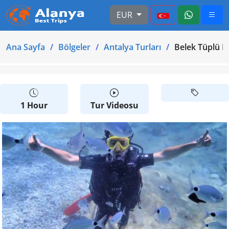
EUR
Ana Sayfa
Bölgeler
Antalya Turları
Belek Tüplü D
1 Hour
Tur Videosu