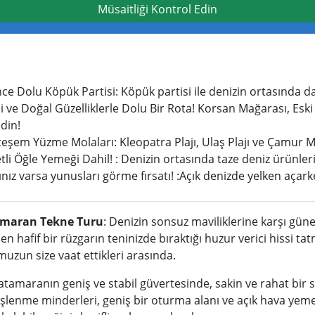
Müsaitliği Kontrol Edin
ce Dolu Köpük Partisi: Köpük partisi ile denizin ortasında dan
i ve Doğal Güzelliklerle Dolu Bir Rota! Korsan Mağarası, Esk
din!
şem Yüzme Molaları: Kleopatra Plajı, Ulaş Plajı ve Çamur Ma
tli Öğle Yemeği Dahil! : Denizin ortasında taze deniz ürünleri
nız varsa yunusları görme fırsatı! :Açık denizde yelken açark
maran Tekne Turu
: Denizin sonsuz maviliklerine karşı güneş
en hafif bir rüzgarın teninizde bıraktığı huzur verici hissi tat
uzun size vaat ettikleri arasında.
atamaranın geniş ve stabil güvertesinde, sakin ve rahat bir 
lenme minderleri, geniş bir oturma alanı ve açık hava yeme