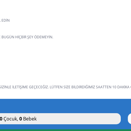
L EDIN
VE BUGÜN HIÇBIR ŞEY ÖDEMEYIN.
ZINLE ILETIŞIME GEÇECEĞIZ. LÜTFEN SIZE BILDIRDIĞIMIZ SAATTEN 10 DAKIKA
0
Çocuk
,
0
Bebek