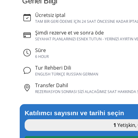
Genel Bilgi
Ücretsiz iptal
TAM BIR GERI ÖDEME IÇIN 24 SAAT ÖNCESINE KADAR IPTA
Şimdi rezerve et ve sonra öde
SEYAHAT PLANLARINIZI ESNEK TUTUN - YERINIZI AYIRTIN 
Süre
6 HOUR
Tur Rehberi Dili
ENGLISH TÜRKÇE RUSSIAN GERMAN
Transfer Dahil
REZERVASYON SONRASI SIZI ALACAĞIMIZ SAAT HAKKINDA SI
Katılımcı sayısını ve tarihi seçin
1
Yetişkin
,