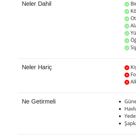
Neler Dahil
Bi
Kö
Ot
Al
Yü
Öğ
Si
Neler Hariç
Ki
Fo
Alk
Ne Getirmeli
Güne
Havlu
Yedek
Şapka