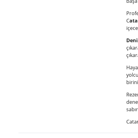
başa 
Profe
C
ata
içece
Deni
çıkar
çıkar
Haya
yolcu
biri
Rezer
deney
sabır
Cata