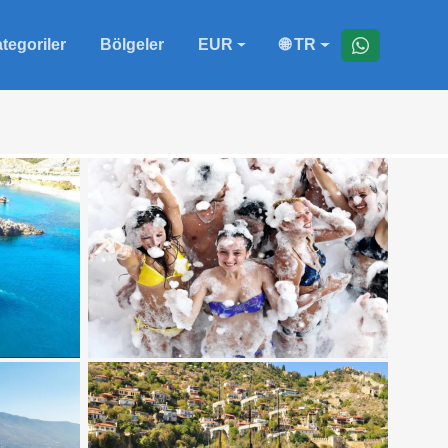
tegoriler
Bölgeler
EUR
🌐 TR