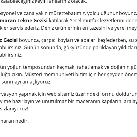
kalabileceğiniz keyifli anılarınız olacak.
syonel ve cana yakın mürettebatımız, yolculuğunuz boyunca ih
maran Tekne Gezisi
katılarak Yerel mutfak lezzetlerini den
kler servis ederiz. Deniz ürünlerinin en tazesini ve yerel me
z Gezisi
boyunca, çarpıcı koyları ve adaları keşfederken, su sp
abilirsiniz. Günün sonunda, gökyüzünde parıldayan yıldızları
abilirsiniz.
tın yoğun temposundan kaçmak, rahatlamak ve doğanın güzel
luğa çıkın. Müşteri memnuniyeti bizim için her şeyden öneml
ni sunmayı amaçlıyoruz.
vasyon yapmak için web sitemiz üzerindeki formu doldurun ve
ime hazırlayın ve unutulmaz bir maceranın kapılarını aralayı
sızlanıyoruz!
maran nedir.