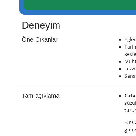
Deneyim
Öne Çıkanlar
Eğlen
Tarih
keşfe
Muhte
Lezze
Şansı
Tam açıklama
Cata
süzül
turum
Bir C
güneş