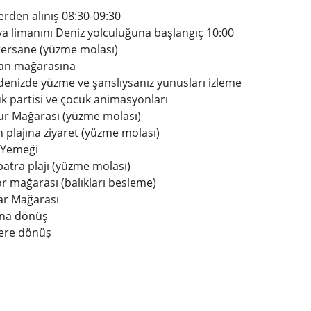
erden alınış 08:30-09:30
ya limanını Deniz yolculuğuna başlangıç 10:00
 tersane (yüzme molası)
an mağarasına
denizde yüzme ve şanslıysanız yunusları izleme
k partisi ve çocuk animasyonları
r Mağarası (yüzme molası)
 plajına ziyaret (yüzme molası)
 Yemeği
atra plajı (yüzme molası)
r mağarası (balıkları besleme)
lar Mağarası
na dönüş
lere dönüş