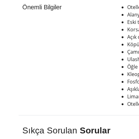
Önemli Bilgiler
Otell
Alan
Eski
Kors
Açık 
Köpü
Çamu
Ulash
Öğle
Kleop
Fosfo
Aşık
Lima
Otel
Sıkça Sorulan
Sorular