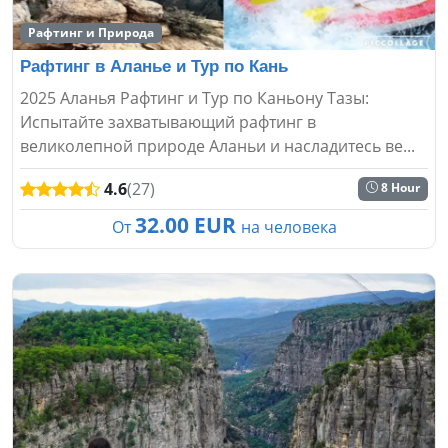
Рафтинг и Природа
Рафтинг в Аланье и Тур по Кань
2025 Аланья Рафтинг и Тур по Каньону Тазы:
Испытайте захватывающий рафтинг в
великолепной природе Аланьи и насладитесь ве...
4.6
(27)
8 Hour
32.00 EUR
От
на человека