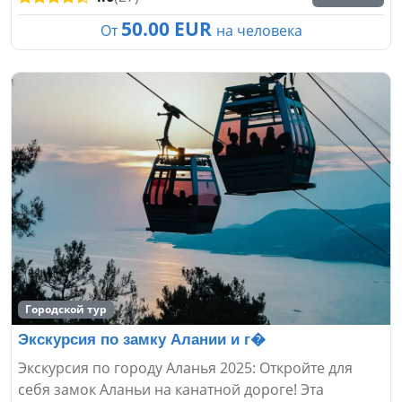
50.00 EUR
От
на человека
Городской тур
Экскурсия по замку Алании и г�
Экскурсия по городу Аланья 2025: Откройте для
себя замок Аланьи на канатной дороге! Эта