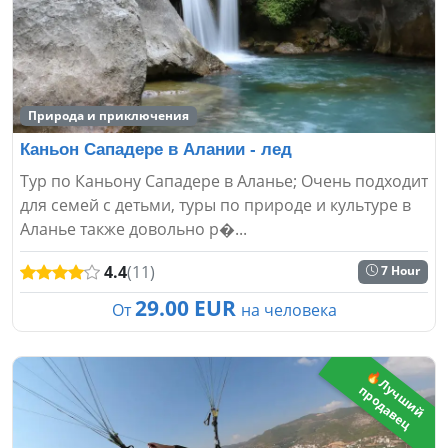
Природа и приключения
Каньон Сападере в Алании - лед
Тур по Каньону Сападере в Аланье; Очень подходит
для семей с детьми, туры по природе и культуре в
Аланье также довольно р�...
4.4
(11)
7 Hour
29.00 EUR
От
на человека
🔥
Л
ч
ш
и
й
р
о
д
а
в
е
у
п
ц