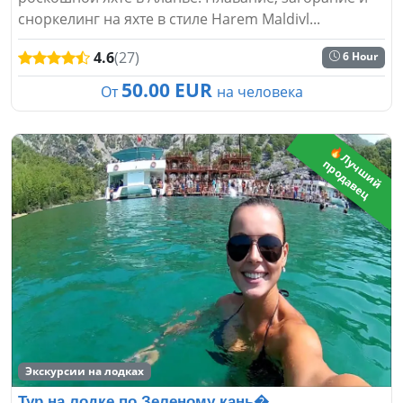
сноркелинг на яхте в стиле Harem Maldivl...
4.6
(27)
6 Hour
50.00 EUR
От
на человека
🔥
Л
ч
ш
и
й
р
о
д
а
в
е
у
п
ц
Экскурсии на лодках
Тур на лодке по Зеленому кань�