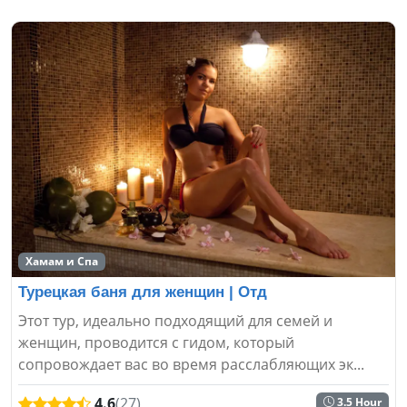
Хамам и Спа
Турецкая баня для женщин | Отд
Этот тур, идеально подходящий для семей и
женщин, проводится с гидом, который
сопровождает вас во время расслабляющих эк...
4.6
(27)
3.5 Hour