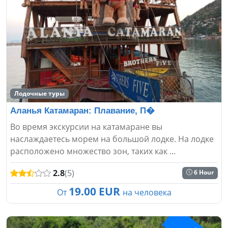
Лодочные туры
Аланья Катамаран: Плавание, П�
Во время экскурсии на катамаране вы
наслаждаетесь морем на большой лодке. На лодке
расположено множество зон, таких как ...
2.8
(5)
6 Hour
19.00 EUR
От
на человека