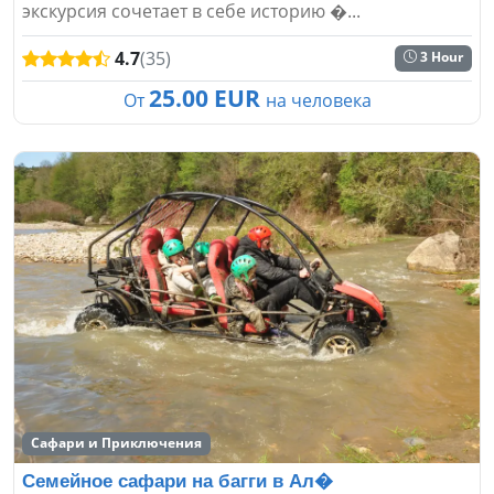
экскурсия сочетает в себе историю �...
4.7
(35)
3 Hour
25.00 EUR
От
на человека
Сафари и Приключения
Семейное сафари на багги в Ал�