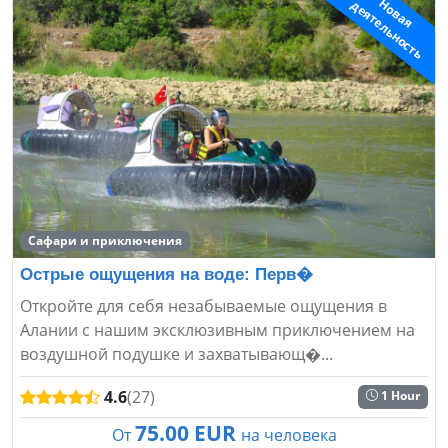
Н
о
в
а
я
д
е
я
т
е
л
ь
н
о
с
т
ь
Сафари и приключения
Острые ощущения на воде: Перв�
Откройте для себя незабываемые ощущения в
Алании с нашим эксклюзивным приключением на
воздушной подушке и захватывающ�...
4.6
(27)
1 Hour
75.00 EUR
От
на человека