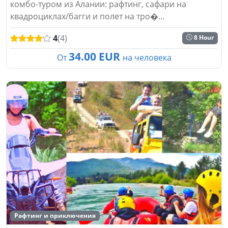
комбо-туром из Алании: рафтинг, сафари на
квадроциклах/багги и полет на тро�...
4
(4)
8 Hour
34.00 EUR
От
на человека
Рафтинг и приключения