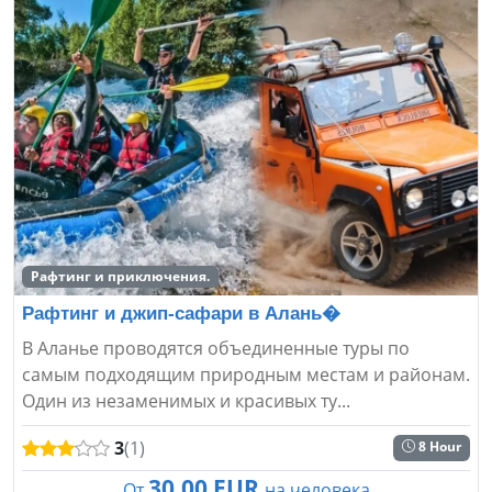
Рафтинг и приключения.
Рафтинг и джип-сафари в Алань�
В Аланье проводятся объединенные туры по
самым подходящим природным местам и районам.
Один из незаменимых и красивых ту...
3
(1)
8 Hour
30.00 EUR
От
на человека