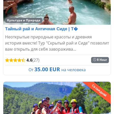
Культура и Природа
Тайный рай и Античная Сиде | Т�
Неоткрытые природные красоты и древняя
история вместе! Тур "Скрытый рай и Сиде" позволит
вам открыть для себя заворажива...
4.6
(27)
8 Hour
35.00 EUR
От
на человека
Со скидкой