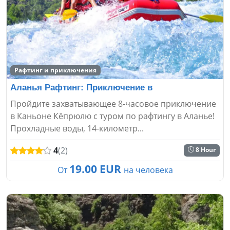
Рафтинг и приключения
Аланья Рафтинг: Приключение в
Пройдите захватывающее 8-часовое приключение
в Каньоне Кёпрюлю с туром по рафтингу в Аланье!
Прохладные воды, 14-километр...
4
(2)
8 Hour
19.00 EUR
От
на человека