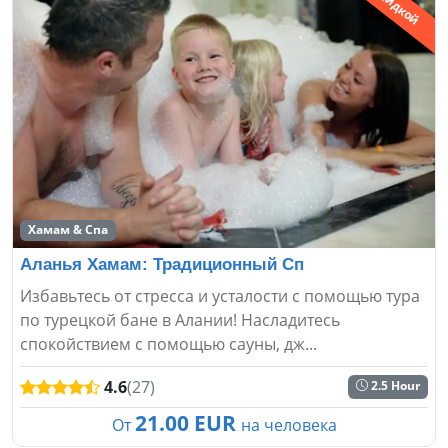
Со скидкой
Хамам & Спа
Аланья Хамам: Традиционный Сп
Избавьтесь от стресса и усталости с помощью тура
по турецкой бане в Алании! Насладитесь
спокойствием с помощью сауны, дж...
4.6
(27)
2.5 Hour
21.00 EUR
От
на человека