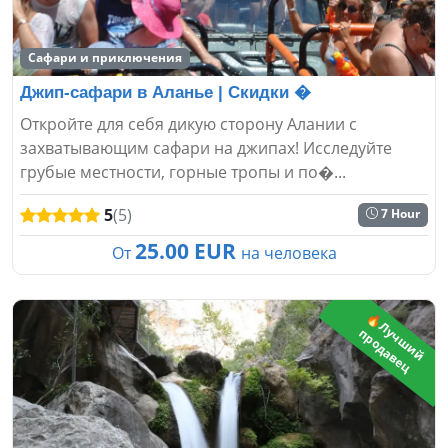
Сафари и приключения
Джип-сафари в Аланье | Скидки �
Откройте для себя дикую сторону Алании с
захватывающим сафари на джипах! Исследуйте
грубые местности, горные тропы и по�...
5
(5)
7 Hour
25.00 EUR
От
на человека
🔥
Л
ч
ш
и
й
р
о
д
а
в
е
у
п
ц