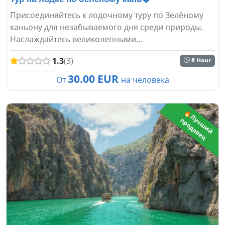
Присоединяйтесь к лодочному туру по Зелёному
каньону для незабываемого дня среди природы.
Наслаждайтесь великолепными...
1.3
(3)
8 Hour
30.00 EUR
От
на человека
🔥
Л
ч
ш
и
й
р
о
д
а
в
е
у
п
ц