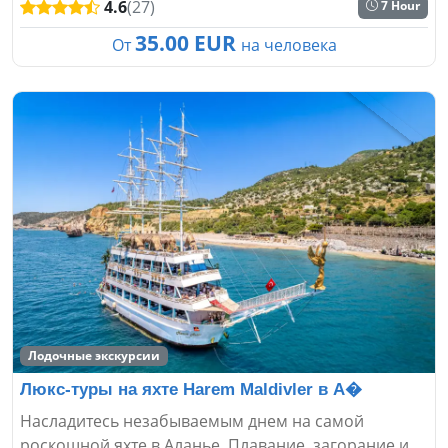
4.6
(27)
7 Hour
35.00 EUR
От
на человека
Лодочные экскурсии
Люкс-туры на яхте Harem Maldivler в А�
Насладитесь незабываемым днем на самой
роскошной яхте в Аланье. Плавание, загорание и