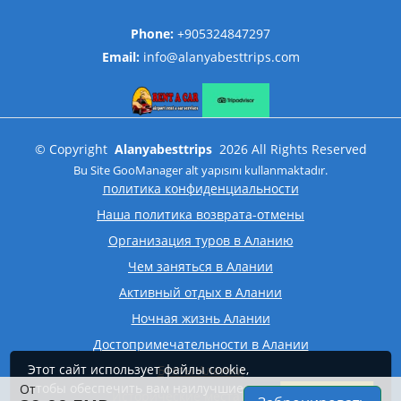
Phone:
+905324847297
Email:
info@alanyabesttrips.com
©
Copyright
Alanyabesttrips
2026
All Rights Reserved
Bu Site
GooManager
alt yapısını kullanmaktadır.
политика конфиденциальности
Наша политика возврата-отмены
Организация туров в Аланию
Чем заняться в Алании
Активный отдых в Алании
Ночная жизнь Алании
Достопримечательности в Алании
Этот сайт использует файлы cookie,
Бухты Алании
чтобы обеспечить вам наилучшие
От
принимать
Исторические места Алании