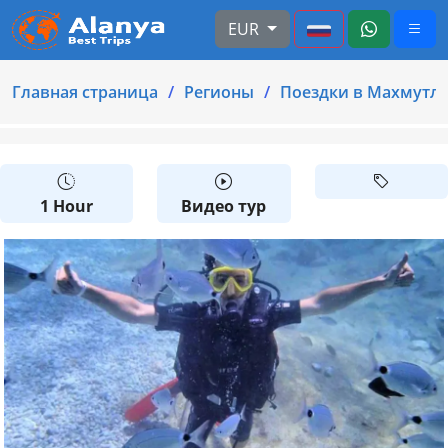
EUR
Главная страница
Регионы
Поездки в Махмутл
1 Hour
Видео тур