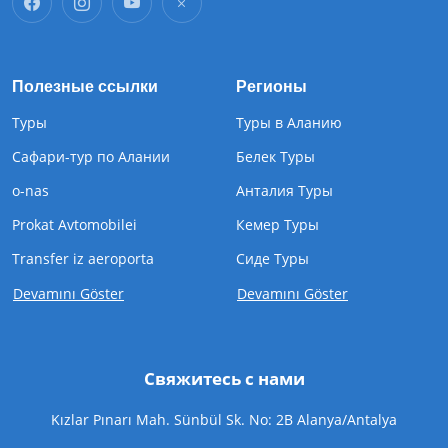
Полезные ссылки
Регионы
Туры
Туры в Аланию
Сафари-тур по Алании
Белек Туры
o-nas
Анталия Туры
Prokat Avtomobilei
Кемер Туры
Transfer iz aeroporta
Cиде Туры
Devamını Göster
Devamını Göster
Свяжитесь с нами
Kızlar Pınarı Mah. Sünbül Sk. No: 2B Alanya/Antalya