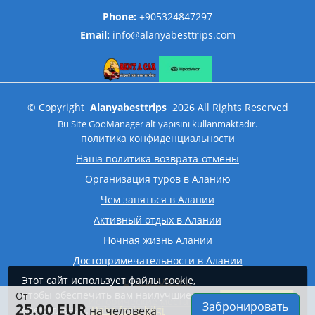
Phone:
+905324847297
Email:
info@alanyabesttrips.com
©
Copyright
Alanyabesttrips
2026
All Rights Reserved
Bu Site
GooManager
alt yapısını kullanmaktadır.
политика конфиденциальности
Наша политика возврата-отмены
Организация туров в Аланию
Чем заняться в Алании
Активный отдых в Алании
Ночная жизнь Алании
Достопримечательности в Алании
Этот сайт использует файлы cookie,
Бухты Алании
чтобы обеспечить вам наилучшие
От
принимать
Исторические места Алании
Забронировать
25.00 EUR
впечатления.
на человека
Daha fazla bilgi