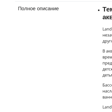
Те
Полное описание
ак
Land
неза
друг
В ак
врем
пред
детс
деть
Басс
насл
ванн
Land