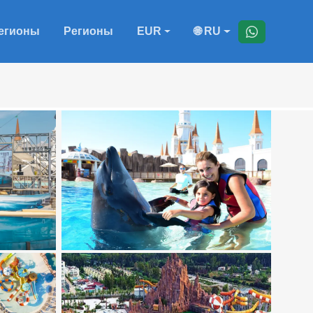
егионы
Регионы
EUR
🌐 RU