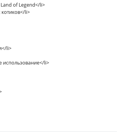
Land of Legend</li>
 котиков</li>
</li>
е использование</li>
>