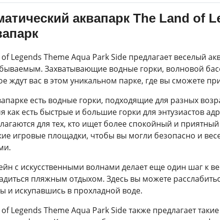
матический аквапарк The Land of 
вапарк
 of Legends Theme Aqua Park Side предлагает веселый ак
бываемым. Захватывающие водные горки, волновой басс
ое ждут вас в этом уникальном парке, где вы сможете пр
вапарке есть водные горки, подходящие для разных возр
я как есть быстрые и большие горки для энтузиастов ад
лагаются для тех, кто ищет более спокойный и приятный
кие игровые площадки, чтобы вы могли безопасно и ве
ми.
ейн с искусственными волнами делает еще один шаг к 
адиться пляжным отдыхом. Здесь вы можете расслабитьс
ы и искупавшись в прохладной воде.
 of Legends Theme Aqua Park Side также предлагает такие