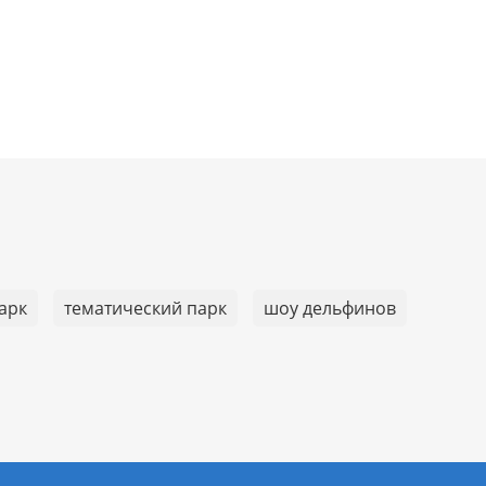
арк
тематический парк
шоу дельфинов