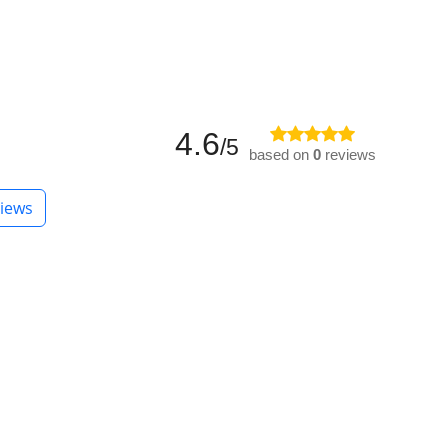
4.6
/5
based on
0
reviews
iews