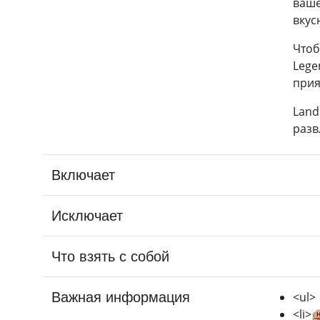
ваше
вкус
Чтоб
Lege
прия
Land
разв
Включает
Исключает
Что взять с собой
Важная информация
<ul>
<li>