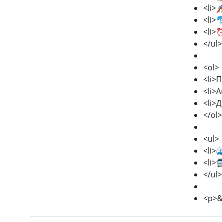
<li>
<li>
<li>
</ul>
<ol>
<li>
<li>
<li>
</ol>
<ul>
<li>
<li>
</ul>
<p>&