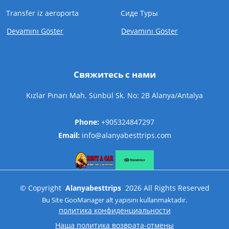
Transfer iz aeroporta
Cиде Туры
Devamını Göster
Devamını Göster
Свяжитесь с нами
Kızlar Pınarı Mah. Sünbül Sk. No: 2B Alanya/Antalya
Phone:
+905324847297
Email:
info@alanyabesttrips.com
©
Copyright
Alanyabesttrips
2026
All Rights Reserved
Bu Site
GooManager
alt yapısını kullanmaktadır.
политика конфиденциальности
Наша политика возврата-отмены