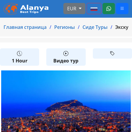
EUR
Главная страница
Регионы
Cиде Туры
Экскур
1 Hour
Видео тур