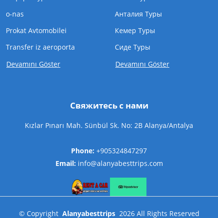
o-nas
Анталия Туры
Prokat Avtomobilei
Кемер Туры
Transfer iz aeroporta
Cиде Туры
Devamını Göster
Devamını Göster
Свяжитесь с нами
Kızlar Pınarı Mah. Sünbül Sk. No: 2B Alanya/Antalya
Phone:
+905324847297
Email:
info@alanyabesttrips.com
©
Copyright
Alanyabesttrips
2026
All Rights Reserved