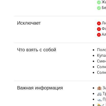
Жи
Бе
Исключает
Ли
Фо
Ал
Что взять с собой
Пол
Купа
Смен
Солн
Сол
Важная информация
🏨 З
🚐 Т
🛥️ 
🏊♂️