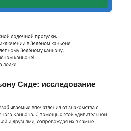
сной лодочной прогулки.
риключении в Зелёном каньоне.
лепному Зелёному каньону.
лёном каньоне!
а лодке.
ьону Сиде: исследование
незабываемые впечатления от знакомства с
еного Каньона. С помощью этой удивительной
ьей и друзьями, сопровождая их в самые