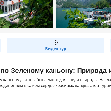
Видео тур
 по Зеленому каньону: Природа 
му каньону для незабываемого дня среди природы. Насл
уединением в самом сердце красивых ландшафтов Турци