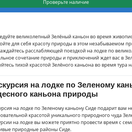
Проверьте наличие
едуйте великолепный Зелёный каньон во время живопи
ойте для себя красоту природы в этом незабываемом п
аждайтесь расслабляющей поездкой на лодке по велико
льное сочетание природы и приключений ждет вас в Зе
йтесь тихой красотой Зелёного каньона во время тура н
скурсия на лодке по Зеленому кан
десного каньона природы
урсия на лодке по Зеленому каньону Сиде подарит вам 
овательной красотой уникального природного чуда Зел
урсии на лодке вы можете приятно провести время с сем
ивые природные районы Сиде.