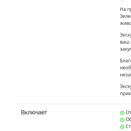
На п
Зеле
живо
Экск
ваш 
заку
Благ
необ
неза
Экск
прик
Включает
От
Об
Ст