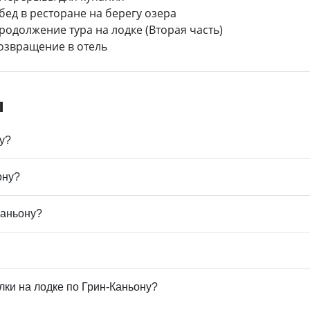
Обед в ресторане на берегу озера
Продолжение тура на лодке (Вторая часть)
озвращение в отель
ы
у?
ону?
Каньону?
лки на лодке по Грин-Каньону?