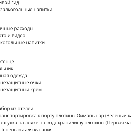
вой гид
залкогольные напитки
чные расходы
то и видео
когольные напитки
отенце
льник
ная одежда
цезащитные очки
нцезащитный крем
абор из отелей
ранспортировка к порту плотины Оймапынар (Зеленый к
Прогулка на лодке по водохранилищу плотины (Первая ча
 Перерывы для купания