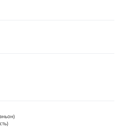
аньон)
сть)