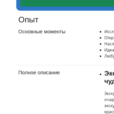
Опыт
Основные моменты
Иссл
Откр
Насл
Идеа
Любу
Эк
Полное описание
чу
Экск
очар
экск
крас