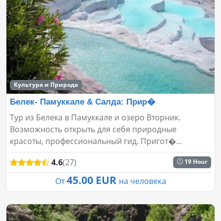
Культура и Природа
Белек- Памуккале & Салда: Прир�
Тур из Белека в Памуккале и озеро Вторник.
Возможность открыть для себя природные
красоты, профессиональный гид. Пригот�...
4.6
(27)
19 Hour
45.00 EUR
От
на человека