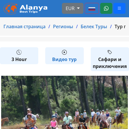
EUR
Главная страница
Регионы
Белек Туры
Тур п
3 Hour
Видео тур
Сафари и
приключения