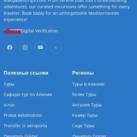
Alanyabesttrips.com. From serene boat tours to exhilarating
adventures, our curated excursions offer something for every
traveler. Book today for an unforgettable Mediterranean
experience!
Digital Verification
Полезные ссылки
Регионы
Туры
Туры в Аланию
Сафари-тур по Алании
Белек Туры
o-nas
Анталия Туры
Prokat Avtomobilei
Кемер Туры
Transfer iz aeroporta
Cиде Туры
Devamını Göster
Devamını Göster