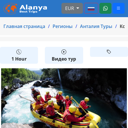
EUR
Главная страница
Регионы
Анталия Туры
Ком
1 Hour
Видео тур