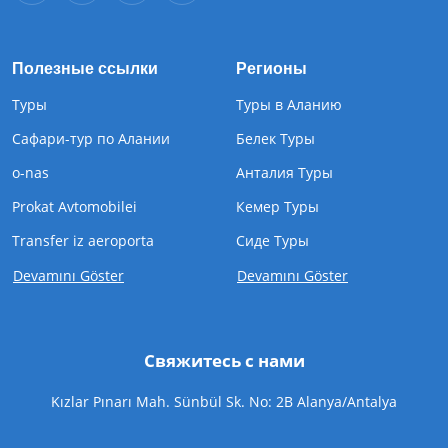
Полезные ссылки
Регионы
Туры
Туры в Аланию
Сафари-тур по Алании
Белек Туры
o-nas
Анталия Туры
Prokat Avtomobilei
Кемер Туры
Transfer iz aeroporta
Cиде Туры
Devamını Göster
Devamını Göster
Свяжитесь с нами
Kızlar Pınarı Mah. Sünbül Sk. No: 2B Alanya/Antalya