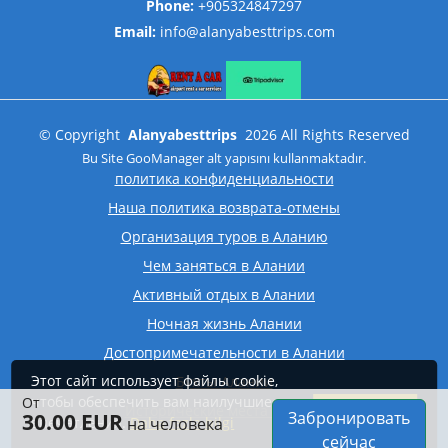
Phone:
+905324847297
Email:
info@alanyabesttrips.com
©
Copyright
Alanyabesttrips
2026
All Rights Reserved
Bu Site
GooManager
alt yapısını kullanmaktadır.
политика конфиденциальности
Наша политика возврата-отмены
Организация туров в Аланию
Чем заняться в Алании
Активный отдых в Алании
Ночная жизнь Алании
Достопримечательности в Алании
Этот сайт использует файлы cookie,
Бухты Алании
чтобы обеспечить вам наилучшие
От
принимать
Исторические места Алании
Забронировать
30.00 EUR
впечатления.
на человека
Daha fazla bilgi
сейчас