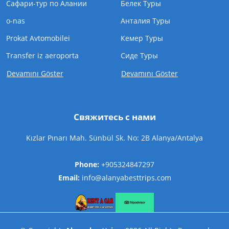
Сафари-тур по Алании
Белек Туры
o-nas
Анталия Туры
Prokat Avtomobilei
Кемер Туры
Transfer iz aeroporta
Cиде Туры
Devamını Göster
Devamını Göster
Свяжитесь с нами
Kızlar Pınarı Mah. Sünbül Sk. No: 2B Alanya/Antalya
Phone:
+905324847297
Email:
info@alanyabesttrips.com