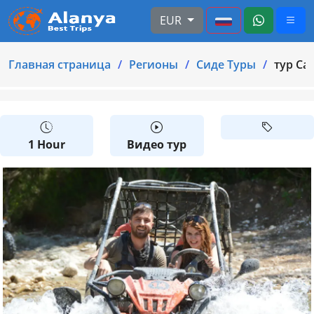
EUR
Главная страница
Регионы
Cиде Туры
тур Са
1 Hour
Видео тур