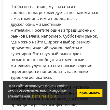
Чтобы по-настоящему связаться с
сообществом, рекомендуется познакомиться
с местным опытом и пообщаться с
дружелюбными местными
жителями. Посетите один из традиционных
рынков Белека, например, Субботний рынок,
где можно найти широкий выбор свежих
продуктов, изделий ручной работы и
сувениров. Этот шумный рынок дает
возможность пообщаться с местными
жителями, улучшить свои навыки ведения
переговоров и попробовать настоящие
турецкие деликатесы.
Этот сайт использует файлы cookie,
Еще один способ погрузиться в местную
чтобы обеспечить вам наилучшие
культуру – посетить традиционные фестивали
принимать
впечатления.
Daha fazla bilgi
и мероприятия. В течение года в Белеке
проводятся различные фестивали,