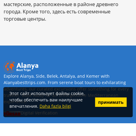
мастерские, расположенные в районе древнего
города. Кроме того, здесь есть современные
торговые центры.
Explore Alanya, Side, Belek, Antalya, and Kemer with
Alanyabesttrips.com. From serene boat tours to exhilarating
adventures, our curated excursions offer something for every
Этот сайт использует файлы cookie,
traveler. Book today for an unforgettable Mediterranean
чтобы обеспечить вам наилучшие
experience!
принимать
впечатления.
Daha fazla bilgi
Digital Verification