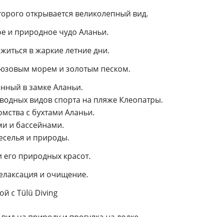
оторого открывается великолепный вид.
е и природное чудо Аланьи.
житься в жаркие летние дни.
рюзовым морем и золотым песком.
нный в замке Аланьи.
водных видов спорта на пляже Клеопатры.
омства с бухтами Аланьи.
ми и бассейнами.
еселья и природы.
 его природных красот.
елаксация и очищение.
й с Tülü Diving
вид на природу и прогулка на лодке.