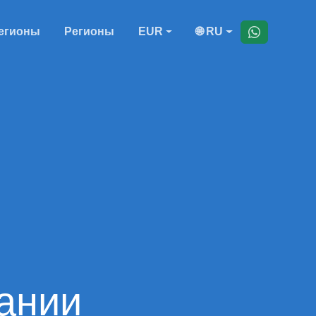
егионы
Регионы
EUR
🌐 RU
ании