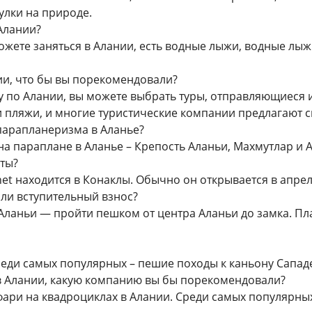
улки на природе.
Алании?
жете заняться в Алании, есть водные лыжи, водные лыжи
ии, что бы вы порекомендовали?
у по Алании, вы можете выбрать туры, отправляющиеся 
и пляжи, и многие туристические компании предлагают с
парапланеризма в Аланье?
а параплане в Аланье – Крепость Аланьи, Махмутлар и 
ыты?
net находится в Конаклы. Обычно он открывается в апрел
 ли вступительный взнос?
Аланьи — пройти пешком от центра Аланьи до замка. Пл
ди самых популярных – пешие походы к каньону Сападер
 в Алании, какую компанию вы бы порекомендовали?
ари на квадроциклах в Алании. Среди самых популярных 