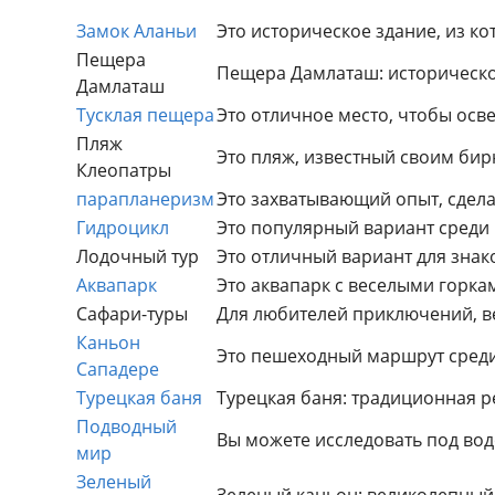
Замок Аланьи
Это историческое здание, из к
Пещера
Пещера Дамлаташ: историческо
Дамлаташ
Тусклая пещера
Это отличное место, чтобы осве
Пляж
Это пляж, известный своим би
Клеопатры
парапланеризм
Это захватывающий опыт, сдела
Гидроцикл
Это популярный вариант среди 
Лодочный тур
Это отличный вариант для знак
Аквапарк
Это аквапарк с веселыми горка
Сафари-туры
Для любителей приключений, в
Каньон
Это пешеходный маршрут среди
Сападере
Турецкая баня
Турецкая баня: традиционная р
Подводный
Вы можете исследовать под водо
мир
Зеленый
Зеленый каньон: великолепный 