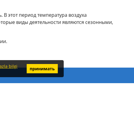
. В этот период температура воздуха
которые виды деятельности являются сезонными,
ии.
zla bilgi
принимать
Свяжитесь с нами
Kızlar Pınarı Mah. Sünbül Sk. No: 2B
Alanya/Antalya
Phone:
+905324847297
Email:
info@alanyabesttrips.com