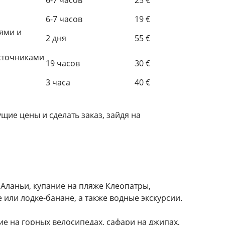
6-7 часов
19 €
ями и
2 дня
55 €
сточниками
19 часов
30 €
3 часа
40 €
щие цены и сделать заказ, зайдя на
Аланьи, купание на пляже Клеопатры,
или лодке-банане, а также водные экскурсии.
ие на горных велосипедах, сафари на джипах,