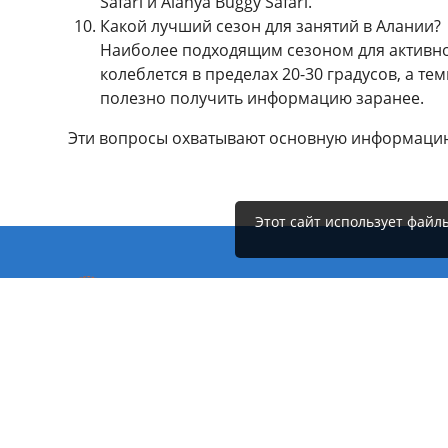
Safari и Alanya Buggy Safari.
Какой лучший сезон для занятий в Алании?
Наиболее подходящим сезоном для активного
колеблется в пределах 20-30 градусов, а т
полезно получить информацию заранее.
Эти вопросы охватывают основную информацию
Этот сайт использует файл
Полезны
Туры
Explore Alanya, Side, Belek, Antalya, and
Kemer with Alanyabesttrips.com. From
Сафари-ту
serene boat tours to exhilarating
adventures, our curated excursions offer
o-nas
something for every traveler. Book today
Prokat Avt
for an unforgettable Mediterranean