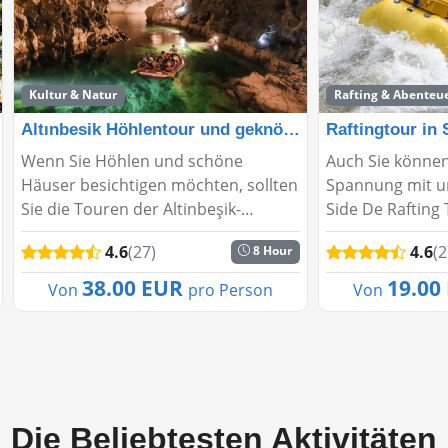
Kultur & Natur
Rafting & Abenteu
Altınbesik Höhlentour und geknöpfte Häuser Tour vo
Raftingtour in 
Wenn Sie Höhlen und schöne
Auch Sie könne
Häuser besichtigen möchten, sollten
Spannung mit u
Sie die Touren der Altinbeşik-
Side De Rafting 
Höhlentour und der Ormana-
Adrenalinjunkies
4.6
(27)
4.6
(2
8 Hour
Knopfhäuser-Tour nutzen. Darüber
gilt auch als ei
hinaus sollten Sie diese Orte mit
vor allem denj
38.00 EUR
19.00
Von
pro Person
Von
ihren natürlichen und abw...
die...
Die Beliebtesten Aktivitäten