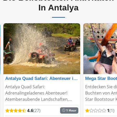
In Antalya
Antalya Quad Safari: Abenteuer in der Natur!
Antalya Quad Safari:
Entdecken Sie 
Adrenalingeladenes Abenteuer!
Buchten von Ant
Atemberaubende Landschaften,
Star Bootstour 
unvergessliches Quad-Erlebnis.
Genießen Sie ei
4.6
(27)
1
(1)
1 Hour
Erkunden Sie das Herz der Natur auf
und Entspannun