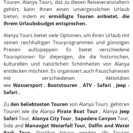
Touren. Alanya Tours, das zu diesen Reiseveranstaltern
gehört, kann Ihnen einen unvergesslichen Urlaub
bieten, indem es
ermäßigte Touren anbietet, die
Ihrem Urlaubsbudget entsprechen.
Alanya Tours bietet viele Optionen, um Ihren Urlaub mit
seinen reichhaltigen Tourprogrammen und günstigen
Preisen aufzupeppen. Es bietet verschiedene
Touroptionen für diejenigen, die die historischen,
kulturellen und natürlichen Schönheiten von Alanya
entdecken möchten. Es organisiert auch Pauschalreisen
mit verschiedenen Aktivitäten
wie
Wassersport
,
Bootstouren
,
ATV - Safari
,
Jeep -
Safari .
Zu
den beliebtesten Touren
von Alanya Tours gehören
Touren wie die Alanya
Pirate Boat Tour
, Alanya
Jeep
Safari
Tour,
Alanya City Tour
,
Sapadere Canyon
Tour,
Side and
Manavgat Waterfall Tour, Delfin and Water
Park Tour.
Darüber hinaus werden alle Touren