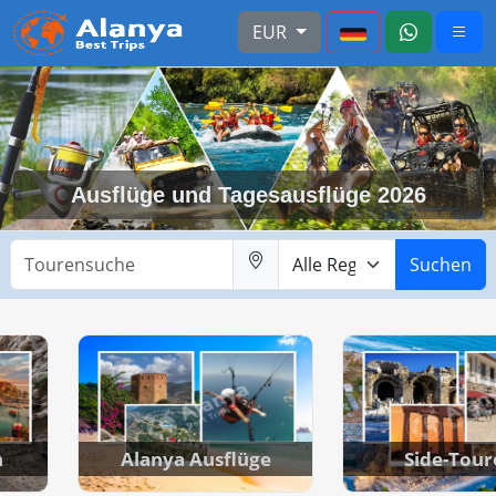
EUR
Ausflüge und Tagesausflüge 2026
Suchen
n
Alanya Ausflüge
Side-Tour