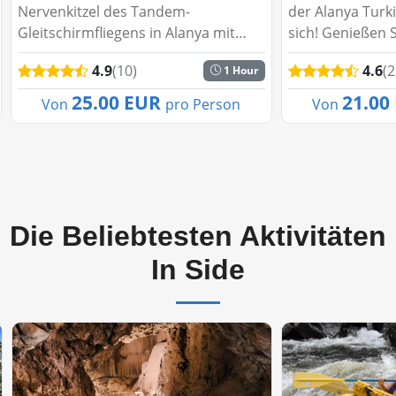
Nervenkitzel des Tandem-
der Alanya Turk
Gleitschirmfliegens in Alanya mit
sich! Genießen S
atemberaubenden Aussichten und
unserem Hamam-
4.9
(10)
4.6
(2
1 Hour
professionellen Guides. Schweben
Jacuzzi, Dampfb
Sie über das Mittelmeer, das
und Ölmassage..
25.00 EUR
21.00
Von
pro Person
Von
Taurusgebirge und die Burg von
Alanya. S...
Die Beliebtesten Aktivitäten
In Side