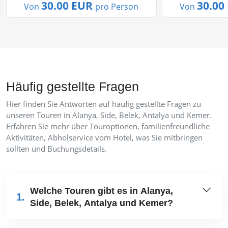
lustige und aufregende Art und
Verpassen Sie n
30.00 EUR
30.00
Von
pro Person
Von
Weise mit uns....
einzigartige Gele
Häufig gestellte Fragen
Hier finden Sie Antworten auf häufig gestellte Fragen zu
unseren Touren in Alanya, Side, Belek, Antalya und Kemer.
Erfahren Sie mehr über Touroptionen, familienfreundliche
Aktivitäten, Abholservice vom Hotel, was Sie mitbringen
sollten und Buchungsdetails.
Welche Touren gibt es in Alanya,
1.
Side, Belek, Antalya und Kemer?