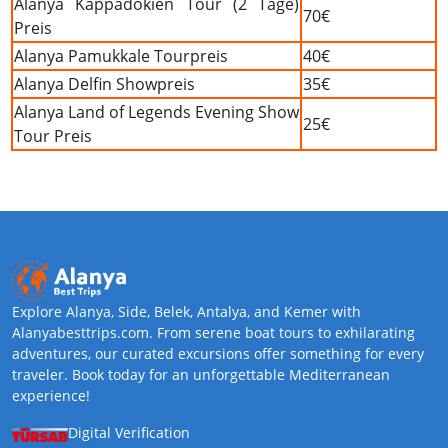
Alanya Kappadokien Tour (2 Tage)
70€
Preis
Alanya Pamukkale Tourpreis
40€
Alanya Delfin Showpreis
35€
Alanya Land of Legends Evening Show
25€
Tour Preis
Explore Alanya, Side, Belek, Antalya, and Kemer with
Alanyabesttrips.com. From serene boat tours to exhilarating
adventures, our curated excursions offer something for every
traveler. Book today for an unforgettable Mediterranean
experience!
Digital Verification